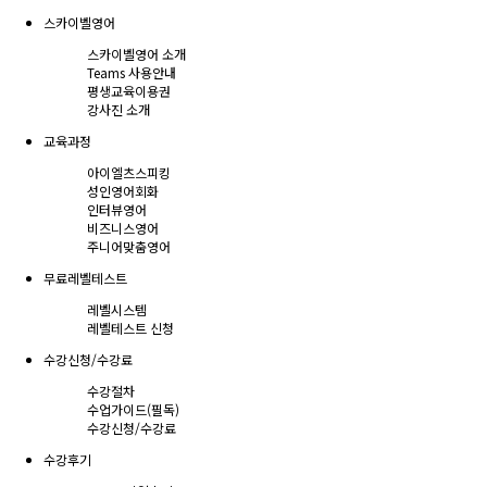
스카이벨영어
스카이벨영어 소개
Teams 사용안내
평생교육이용권
강사진 소개
교육과정
아이엘츠스피킹
성인영어회화
인터뷰영어
비즈니스영어
주니어맞춤영어
무료레벨테스트
레벨시스템
레벨테스트 신청
수강신청/수강료
수강절차
수업가이드(필독)
수강신청/수강료
수강후기