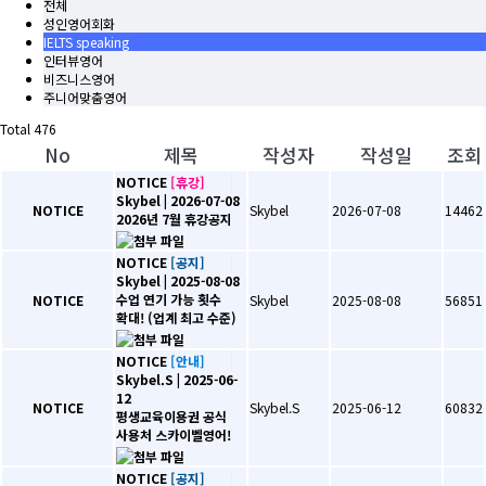
전체
성인영어회화
IELTS speaking
인터뷰영어
비즈니스영어
주니어맞춤영어
Total
476
No
제목
작성자
작성일
조회
NOTICE
[휴강]
Skybel
| 2026-07-08
NOTICE
Skybel
2026-07-08
14462
2026년 7월 휴강공지
NOTICE
[공지]
Skybel
| 2025-08-08
수업 연기 가능 횟수
NOTICE
Skybel
2025-08-08
56851
확대! (업계 최고 수준)
NOTICE
[안내]
Skybel.S
| 2025-06-
12
NOTICE
Skybel.S
2025-06-12
60832
평생교육이용권 공식
사용처 스카이벨영어!
NOTICE
[공지]