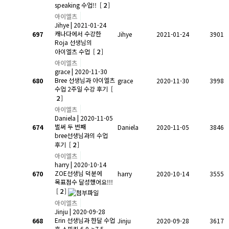
2
speaking 수업!!
[
]
아이엘츠
Jihye
| 2021-01-24
캐나다에서 수강한
697
Jihye
2021-01-24
3901
Roja 선생님의
2
아이엘츠 수업
[
]
아이엘츠
grace
| 2020-11-30
Bree 선생님과 아이엘츠
680
grace
2020-11-30
3998
수업 2주일 수강 후기
[
2
]
아이엘츠
Daniela
| 2020-11-05
벌써 두 번째
674
Daniela
2020-11-05
3846
bree선생님과의 수업
2
후기
[
]
아이엘츠
harry
| 2020-10-14
ZOE선생님 덕분에
670
harry
2020-10-14
3555
목표점수 달성했어요!!!
2
[
]
아이엘츠
Jinju
| 2020-09-28
Erin 선생님과 한달 수업
668
Jinju
2020-09-28
3617
후 스피킹 6.0->7.5