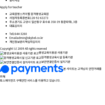
공지사항
Apply for teacher
교육원명
스카이벨 원격평생교육원
사업자등록증번호
128-92-63273
주소
경기도 고양시 일산동구 호수로 358-39 동문타워I, 3층
대표
김미리
Tel
1644-3260
Email
admin@skybel.co.kr
개인정보관리책임자
김미리
Copyright (c) 2009 All rights reserved
평생교육이용권 사용기관
원격평생교육시설 등록기관
보안연결인증서 설치기관
본 사이트는 고객님의 안전거래를
위해
토스페이먼츠 구매안전 서비스를 이용하고 있습니다.