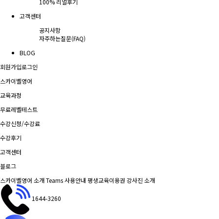
100% 리얼후기
고객센터
공지사항
자주하는질문(FAQ)
BLOG
회원가입
로그인
스카이벨영어
교육과정
무료레벨테스트
수강신청/수강료
수강후기
고객센터
블로그
스카이벨영어 소개
Teams 사용안내
평생교육이용권
강사진 소개
1644-3260