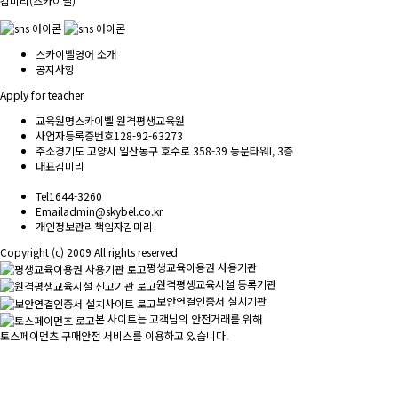
김미리(스카이벨)
스카이벨영어 소개
공지사항
Apply for teacher
교육원명
스카이벨 원격평생교육원
사업자등록증번호
128-92-63273
주소
경기도 고양시 일산동구 호수로 358-39 동문타워I, 3층
대표
김미리
Tel
1644-3260
Email
admin@skybel.co.kr
개인정보관리책임자
김미리
Copyright (c) 2009 All rights reserved
평생교육이용권 사용기관
원격평생교육시설 등록기관
보안연결인증서 설치기관
본 사이트는 고객님의 안전거래를 위해
토스페이먼츠 구매안전 서비스를 이용하고 있습니다.