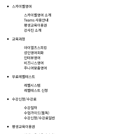
스카이벨영어
스카이벨영어 소개
Teams 사용안내
평생교육이용권
강사진 소개
교육과정
아이엘츠스피킹
성인영어회화
인터뷰영어
비즈니스영어
주니어맞춤영어
무료레벨테스트
레벨시스템
레벨테스트 신청
수강신청/수강료
수강절차
수업가이드(필독)
수강신청/수강료
일반
평생교육이용권