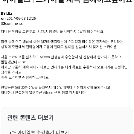
BY
LILY
on
2017-06-08 12:26
2
comments
다니던 직장을 그만두고 IELTS 시험 준비를 시작한지 2달이 되어가네요
첨엔 독학으로 열심히 하면 될거라생각했는데 스피킹과 라이팅은 혼자서는 무리라는
생각에 주변에서 전화영어가 도움이 된다고 많이들 말씀하셔셔 찾게된 스카이벨
처음 스카이프를 설치하고 Aileen 선생님과 수업할때 넘 긴장해서 한마디도 못하고
쩔쩔맸답니다. ㅠ
하지만 꾸준히 계속 해나가다보면 언제가는 제가 목표한 수준까지 오르리라는 긍정적인
생각을 가지고
계속 스카이벨과 함께하고싶네요
한달동안 5회 30분수업을 들으면서 매수업때마다 긴장하지않게 도와주시고
하나하나 친절하게 알려주신 Aileen 샘도 정말 감사합니다.
관련 콘텐츠 더보기
👉
아이엘츠 수강후기 더보기