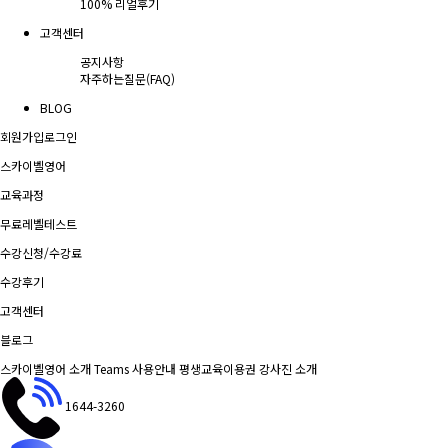
100% 리얼후기
고객센터
공지사항
자주하는질문(FAQ)
BLOG
회원가입
로그인
스카이벨영어
교육과정
무료레벨테스트
수강신청/수강료
수강후기
고객센터
블로그
스카이벨영어 소개
Teams 사용안내
평생교육이용권
강사진 소개
1644-3260