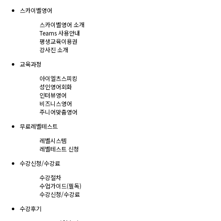
스카이벨영어
스카이벨영어 소개
Teams 사용안내
평생교육이용권
강사진 소개
교육과정
아이엘츠스피킹
성인영어회화
인터뷰영어
비즈니스영어
주니어맞춤영어
무료레벨테스트
레벨시스템
레벨테스트 신청
수강신청/수강료
수강절차
수업가이드(필독)
수강신청/수강료
수강후기