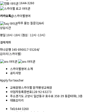
1644-3260
카카오톡
@스카이벨영어
자주 묻는 질문(Q&A)
상담시간
평일 10시~18시 (점심 : 12시~13시)
결제계좌
하나은행 345-890017-55204
/
김미리(스카이벨)
스카이벨영어 소개
공지사항
Apply for teacher
교육원명
스카이벨 원격평생교육원
사업자등록증번호
128-92-63273
주소
경기도 고양시 일산동구 호수로 358-39 동문타워I, 3층
대표
김미리
Tel
1644-3260