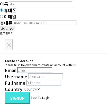
이름
휴대폰
이메일
휴대폰
아이디 찾기
로그인하기
×
Create An Account
Please fill in below form to create an account with us
Email
Username
Fullname
Country
SIGNUP
Back To Login