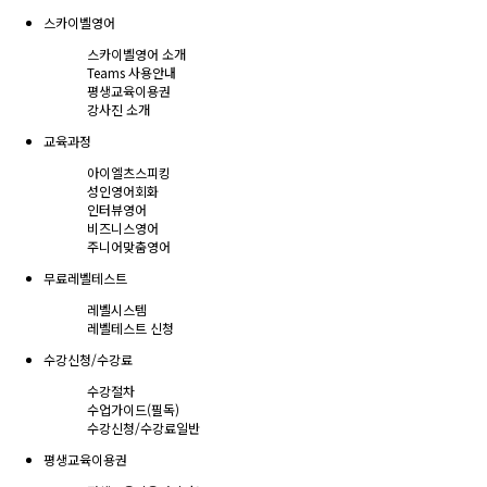
스카이벨영어
스카이벨영어 소개
Teams 사용안내
평생교육이용권
강사진 소개
교육과정
아이엘츠스피킹
성인영어회화
인터뷰영어
비즈니스영어
주니어맞춤영어
무료레벨테스트
레벨시스템
레벨테스트 신청
수강신청/수강료
수강절차
수업가이드(필독)
수강신청/수강료
일반
평생교육이용권