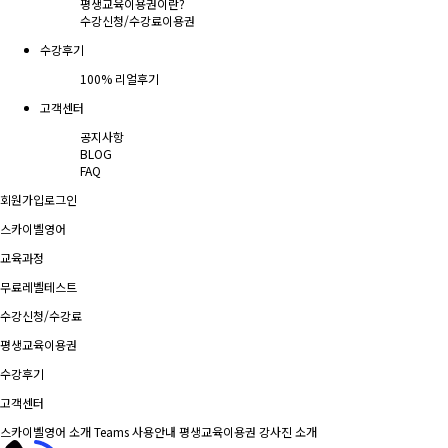
평생교육이용권이란?
수강신청/수강료
이용권
수강후기
100% 리얼후기
고객센터
공지사항
BLOG
FAQ
회원가입
로그인
스카이벨영어
교육과정
무료레벨테스트
수강신청/수강료
평생교육이용권
수강후기
고객센터
스카이벨영어 소개
Teams 사용안내
평생교육이용권
강사진 소개