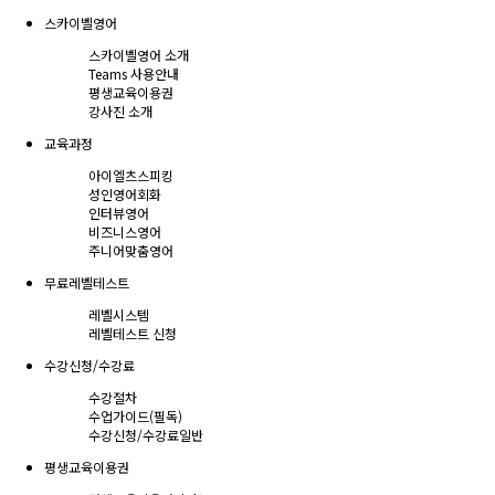
스카이벨영어
스카이벨영어 소개
Teams 사용안내
평생교육이용권
강사진 소개
교육과정
아이엘츠스피킹
성인영어회화
인터뷰영어
비즈니스영어
주니어맞춤영어
무료레벨테스트
레벨시스템
레벨테스트 신청
수강신청/수강료
수강절차
수업가이드(필독)
수강신청/수강료
일반
평생교육이용권