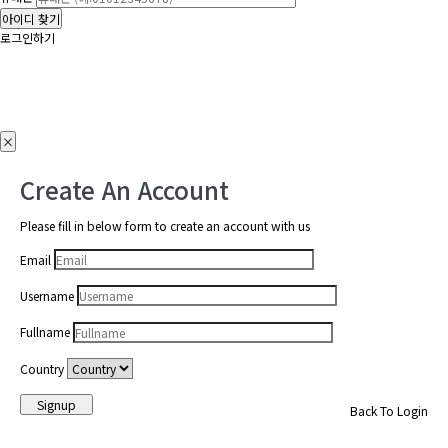
아이디 찾기
로그인하기
×
Create An Account
Please fill in below form to create an account with us
Email
Username
Fullname
Country
Signup
Back To Login