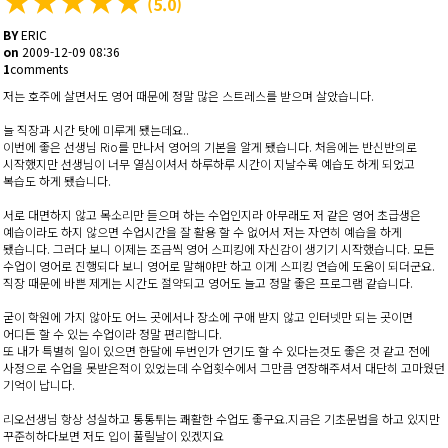
(5.0)
BY
ERIC
on
2009-12-09 08:36
1
comments
저는 호주에 살면서도 영어 때문에 정말 많은 스트레스를 받으며 살았습니다.
늘 직장과 시간 탓에 미루게 됐는데요..
이번에 좋은 선생님 Rio를 만나서 영어의 기본을 알게 됐습니다. 처음에는 반신반의로
시작했지만 선생님이 너무 열심이셔서 하루하루 시간이 지날수록 예습도 하게 되었고
복습도 하게 됐습니다.
서로 대면하지 않고 목소리만 듣으며 하는 수업인지라 아무래도 저 같은 영어 초급생은
예습이라도 하지 않으면 수업시간을 잘 활용 할 수 없어서 저는 자연히 예습을 하게
됐습니다. 그러다 보니 이제는 조금씩 영어 스피킹에 자신감이 생기기 시작했습니다. 모든
수업이 영어로 진행되다 보니 영어로 말해야만 하고 이게 스피킹 연습에 도움이 되더군요.
직장 때문에 바쁜 제게는 시간도 절약되고 영어도 늘고 정말 좋은 프로그램 같습니다.
굳이 학원에 가지 않아도 어느 곳에서나 장소에 구애 받지 않고 인터넷만 되는 곳이면
어디든 할 수 있는 수업이라 정말 편리합니다.
또 내가 특별히 일이 있으면 한달에 두번인가 연기도 할 수 있다는것도 좋은 것 같고 전에
사정으로 수업을 못받은적이 있었는데 수업횟수에서 그만큼 연장해주셔서 대단히 고마웠던
기억이 납니다.
리오선생님 항상 성실하고 통통튀는 쾌활한 수업도 좋구요.지금은 기초문법을 하고 있지만
꾸준히하다보면 저도 입이 풀릴날이 있겠지요