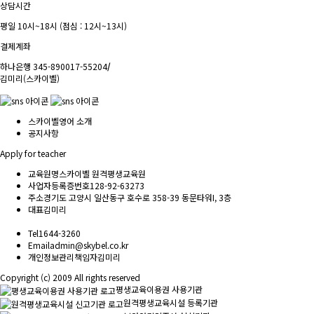
상담시간
평일 10시~18시 (점심 : 12시~13시)
결제계좌
하나은행 345-890017-55204
/
김미리(스카이벨)
스카이벨영어 소개
공지사항
Apply for teacher
교육원명
스카이벨 원격평생교육원
사업자등록증번호
128-92-63273
주소
경기도 고양시 일산동구 호수로 358-39 동문타워I, 3층
대표
김미리
Tel
1644-3260
Email
admin@skybel.co.kr
개인정보관리책임자
김미리
Copyright (c) 2009 All rights reserved
평생교육이용권 사용기관
원격평생교육시설 등록기관