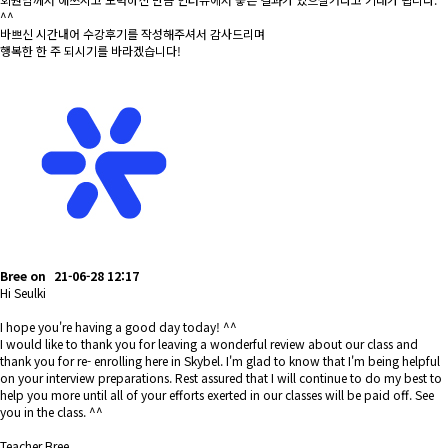
^^
바쁘신 시간내어 수강후기를 작성해주셔서 감사드리며
행복한 한 주 되시기를 바라겠습니다!
Bree
on
21-06-28 12:17
Hi Seulki
I hope you're having a good day today! ^^
I would like to thank you for leaving a wonderful review about our class and
thank you for re- enrolling here in Skybel. I'm glad to know that I'm being helpful
on your interview preparations. Rest assured that I will continue to do my best to
help you more until all of your efforts exerted in our classes will be paid off. See
you in the class. ^^
Teacher Bree