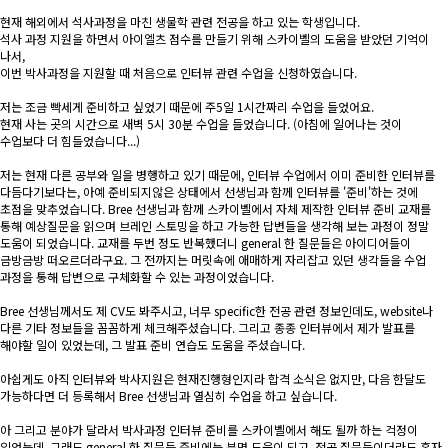
현재 해외에서 석사과정을 마친 생물학 관련 전공을 하고 있는 학생입니다.
석사 과정 지원을 하면서 아이엘츠 점수를 만들기 위해 스카이벨의 도움을 받았던 기억이
나서,
이번 박사과정을 지원할 때 처음으로 인터뷰 관련 수업을 신청하였습니다.
저는 조금 빡세게 준비하고 싶었기 때문에 주5일 1시간짜리 수업을 들었어요.
현재 사는 곳의 시간으로 새벽 5시 30분 수업을 들었습니다. (아침에 일어나는 것이
수업보다 더 힘들었습니다...)
저는 현재 다른 공부와 일을 병행하고 있기 때문에, 인터뷰 수업에서 이미 준비한 인터뷰를
다듬다기보다는, 아예 준비되지않은 상태에서 선생님과 함께 인터뷰를 '준비'하는 것에
초점을 맞추었습니다. Bree 선생님과 함께 스카이벨에서 자체 제작한 인터뷰 준비 교재를
통해 예상질문을 읽으며 브레인 스토밍을 하고 가능한 답변들을 생각해 보는 과정이 정말
도움이 되었습니다. 교재를 두번 정도 반복했더니 general 한 질문들은 아이디어들이
금방금방 떠오르더라구요. 그 전까지는 머릿속에 애매하게 자리잡고 있던 생각들을 수업
과정을 통해 답변으로 구체화할 수 있는 과정이었습니다.
Bree 선생님께서도 제 CV도 봐주시고, 너무 specific한 전공 관련 정보인데도, website나
다른 기타 정보들을 꼼꼼하게 체크해주셨습니다. 그리고 종종 인터뷰에서 제가 발표를
해야할 일이 있었는데, 그 발표 준비 연습도 도움을 주셨습니다.
아쉽게도 아직 인터뷰와 박사지원은 현재진행형인지라 합격 소식은 없지만, 다음 한달도
가능하다면 더 등록해서 Bree 선생님과 열심히 수업을 하고 싶습니다.
아 그리고 분야가 달라서 박사과정 인터뷰 준비를 스카이벨에서 해도 될까 하는 걱정이
있었는데, 그래도 general 한 질문들 준비에는 분명 도움이 되고, 전공 질문들이더라도 혼자