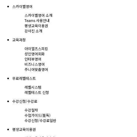
스카이벨영어
스카이벨영어 소개
Teams 사용안내
평생교육이용권
강사진 소개
교육과정
아이엘츠스피킹
성인영어회화
인터뷰영어
비즈니스영어
주니어맞춤영어
무료레벨테스트
레벨시스템
레벨테스트 신청
수강신청/수강료
수강절차
수업가이드(필독)
수강신청/수강료
일반
평생교육이용권