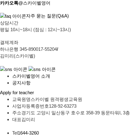
카카오톡
@스카이벨영어
자주 묻는 질문(Q&A)
상담시간
평일 10시~18시 (점심 : 12시~13시)
결제계좌
하나은행 345-890017-55204
/
김미리(스카이벨)
스카이벨영어 소개
공지사항
Apply for teacher
교육원명
스카이벨 원격평생교육원
사업자등록증번호
128-92-63273
주소
경기도 고양시 일산동구 호수로 358-39 동문타워I, 3층
대표
김미리
Tel
1644-3260