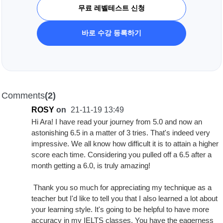
무료 레벨테스트 신청
바로 수강 등록하기
Comments
(2)
ROSY
on
21-11-19 13:49
Hi Ara! I have read your journey from 5.0 and now an
astonishing 6.5 in a matter of 3 tries. That's indeed very
impressive. We all know how difficult it is to attain a higher
score each time. Considering you pulled off a 6.5 after a
month getting a 6.0, is truly amazing!
Thank you so much for appreciating my technique as a
teacher but I'd like to tell you that I also learned a lot about
your learning style. It's going to be helpful to have more
accuracy in my IELTS classes. You have the eagerness