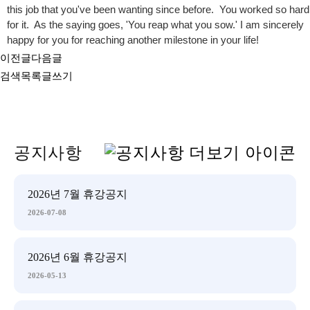
this job that you've been wanting since before. You worked so hard
for it. As the saying goes, 'You reap what you sow.' I am sincerely
happy for you for reaching another milestone in your life!
이전글
다음글
검색
목록
글쓰기
공지사항
2026년 7월 휴강공지
2026-07-08
2026년 6월 휴강공지
2026-05-13