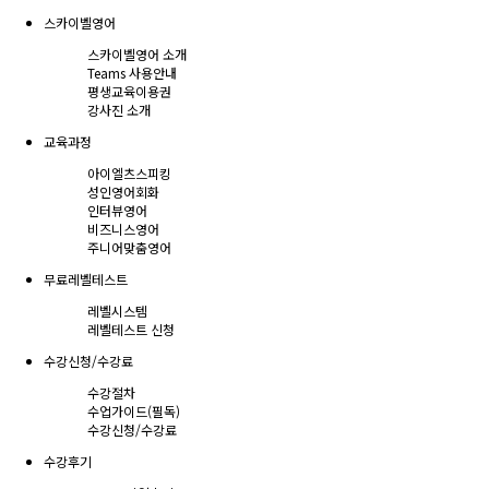
스카이벨영어
스카이벨영어 소개
Teams 사용안내
평생교육이용권
강사진 소개
교육과정
아이엘츠스피킹
성인영어회화
인터뷰영어
비즈니스영어
주니어맞춤영어
무료레벨테스트
레벨시스템
레벨테스트 신청
수강신청/수강료
수강절차
수업가이드(필독)
수강신청/수강료
수강후기