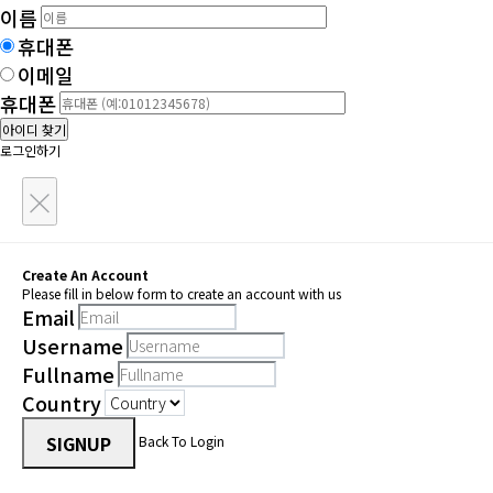
이름
휴대폰
이메일
휴대폰
아이디 찾기
로그인하기
×
Create An Account
Please fill in below form to create an account with us
Email
Username
Fullname
Country
SIGNUP
Back To Login