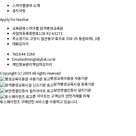
스카이벨영어 소개
공지사항
Apply for teacher
교육원명
스카이벨 원격평생교육원
사업자등록증번호
128-92-63273
주소
경기도 고양시 일산동구 호수로 358-39 동문타워I, 3층
대표
김미리
Tel
1644-3260
Email
admin@skybel.co.kr
개인정보관리책임자
김미리
Copyright (c) 2009 All rights reserved
평생교육이용권 사용기관
원격평생교육시설 등록기관
보안연결인증서 설치기관
본 사이트는 고객님의 안전거래를 위해
토스페이먼츠 구매안전 서비스를 이용하고 있습니다.