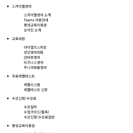
스카이벨영어
스카이벨영어 소개
Teams 사용안내
평생교육이용권
강사진 소개
교육과정
아이엘츠스피킹
성인영어회화
인터뷰영어
비즈니스영어
주니어맞춤영어
무료레벨테스트
레벨시스템
레벨테스트 신청
수강신청/수강료
수강절차
수업가이드(필독)
수강신청/수강료
일반
평생교육이용권