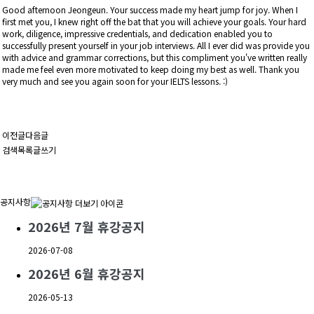
Good afternoon Jeongeun. Your success made my heart jump for joy. When I
first met you, I knew right off the bat that you will achieve your goals. Your hard
work, diligence, impressive credentials, and dedication enabled you to
successfully present yourself in your job interviews. All I ever did was provide you
with advice and grammar corrections, but this compliment you've written really
made me feel even more motivated to keep doing my best as well. Thank you
very much and see you again soon for your IELTS lessons. :)
이전글
다음글
검색
목록
글쓰기
공지사항
2026년 7월 휴강공지
2026-07-08
2026년 6월 휴강공지
2026-05-13