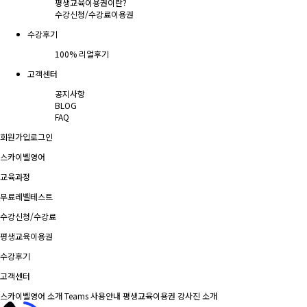
평생교육이용권이란?
수강신청/수강료
이용권
수강후기
100% 리얼후기
고객센터
공지사항
BLOG
FAQ
회원가입
로그인
스카이벨영어
교육과정
무료레벨테스트
수강신청/수강료
평생교육이용권
수강후기
고객센터
스카이벨영어 소개
Teams 사용안내
평생교육이용권
강사진 소개