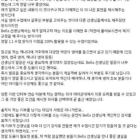
했는데 그게 정말 너무 좋았어요.
제가 말하고 싶은 내용이 이 것이구나 하고 이해하신 뒤 더 나은 표현을 제시해주는
방식인데
사실 영어 수업에서 잘못된 부분을 고쳐주는 것이야 다른 선생님들께서도 해주셨던
방식이지만
Bella 선생님께서는 제가 말하고자 하는 의도를 이해한 후 (저한테 물어보시면서 체크)
교정을 해 주시는 방식이라
정말 1:1 수업 방식의 이점을 200% 활용할 수 있는 수업이었어요.
참고로 저는 캐나다에 거주하며 다양한 억양의 영어를 들으면서 살고 있기 때문에 (인도
영어, 영국 영어, 캐나다 영어 등등)
선생님의 발음은 사실 중요하게 생각하지 않았었는데요. Bella 선생님은 발음이 너무
좋으셔서 그게 좀 도움이 되긴 했어요.
혹시 발음을 중요하게 생각하시는 분들이 계실까봐 싶어서 이 부분도 후기로 남깁니다.
발음이 정말 좋으시고 말씀도 또박또박 하신다 해야하나..제 생각에 영어 초보 분들이나
어린 아이들이 수강해도 좋으실 것 같아요.
암튼 이런 인터뷰 연습 덕분에 저는 원하는 회사 여러군데에서 최종 오퍼를 받을 수 있었고
그 중 가장 좋은 조건을 제시한 회사를 선택하여 곧 출근 예정입니다.
솔직히 저는 리뷰를 남기는 타입의 사람은 아니거든요..
그럼에도 불구하고 이렇게 리뷰를 쓰는 이유는 온전히 Bella 선생님께 개인적인 감사를
표하기 위함입니다.
제 리뷰가 선생님을 더욱 더 인기 강사로 만들면 제가 수업시간 잡기가 힘들어 질 것 같다는
생각까지 하면서도..ㅜㅜ
정말 도움이 필요한 분들, 저 처럼 절실했던 분들이 Bella 선생님을 만나 좋은 결실을