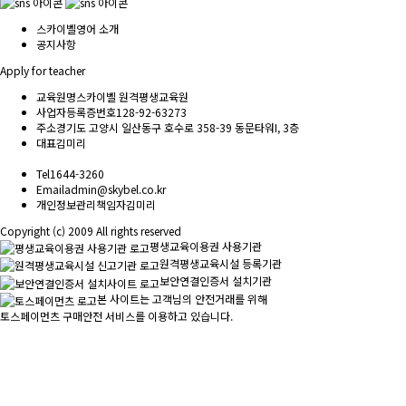
스카이벨영어 소개
공지사항
Apply for teacher
교육원명
스카이벨 원격평생교육원
사업자등록증번호
128-92-63273
주소
경기도 고양시 일산동구 호수로 358-39 동문타워I, 3층
대표
김미리
Tel
1644-3260
Email
admin@skybel.co.kr
개인정보관리책임자
김미리
Copyright (c) 2009 All rights reserved
평생교육이용권 사용기관
원격평생교육시설 등록기관
보안연결인증서 설치기관
본 사이트는 고객님의 안전거래를 위해
토스페이먼츠 구매안전 서비스를 이용하고 있습니다.