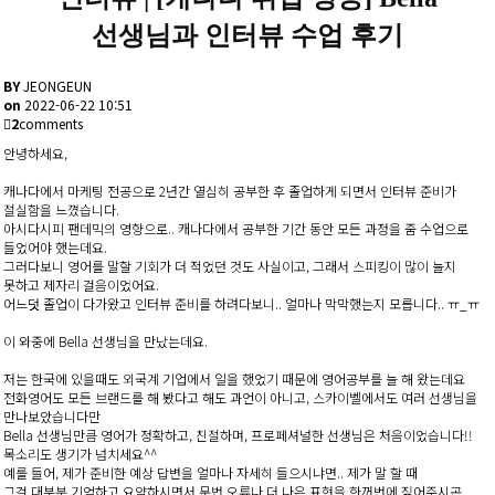
선생님과 인터뷰 수업 후기
BY
JEONGEUN
on
2022-06-22 10:51
2
comments
안녕하세요,
캐나다에서 마케팅 전공으로 2년간 열심히 공부한 후 졸업하게 되면서 인터뷰 준비가
절실함을 느꼈습니다.
아시다시피 팬데믹의 영향으로.. 캐나다에서 공부한 기간 동안 모든 과정을 줌 수업으로
들었어야 했는데요.
그러다보니 영어를 말할 기회가 더 적었던 것도 사실이고, 그래서 스피킹이 많이 늘지
못하고 제자리 걸음이었어요.
어느덧 졸업이 다가왔고 인터뷰 준비를 하려다보니.. 얼마나 막막했는지 모릅니다.. ㅠ_ㅠ
이 와중에 Bella 선생님을 만났는데요.
저는 한국에 있을때도 외국계 기업에서 일을 했었기 때문에 영어공부를 늘 해 왔는데요
전화영어도 모든 브랜드를 해 봤다고 해도 과언이 아니고, 스카이벨에서도 여러 선생님을
만나보았습니다만
Bella 선생님만큼 영어가 정확하고, 친절하며, 프로페셔널한 선생님은 처음이었습니다!!
목소리도 생기가 넘치세요^^
예를 들어, 제가 준비한 예상 답변을 얼마나 자세히 들으시냐면.. 제가 말 할 때
그걸 대부분 기억하고 요약하시면서 문법 오류나 더 나은 표현을 한꺼번에 짚어주시곤