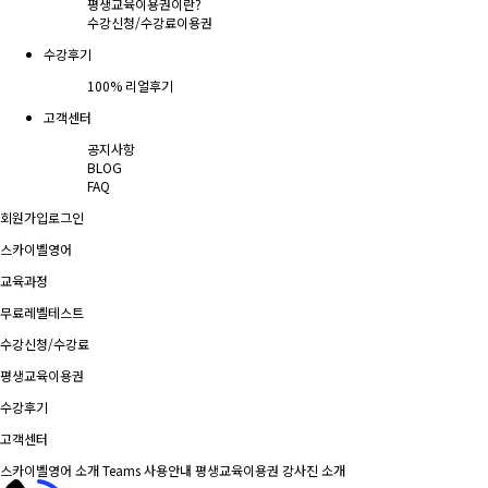
평생교육이용권이란?
수강신청/수강료
이용권
수강후기
100% 리얼후기
고객센터
공지사항
BLOG
FAQ
회원가입
로그인
스카이벨영어
교육과정
무료레벨테스트
수강신청/수강료
평생교육이용권
수강후기
고객센터
스카이벨영어 소개
Teams 사용안내
평생교육이용권
강사진 소개