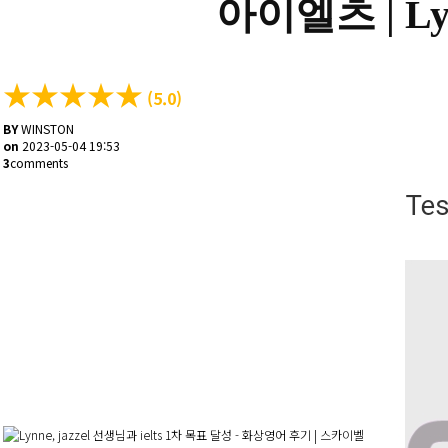
아이엘츠 |
L
★
★
★
★
★
(5.0)
BY
WINSTON
on
2023-05-04 19:53
3
comments