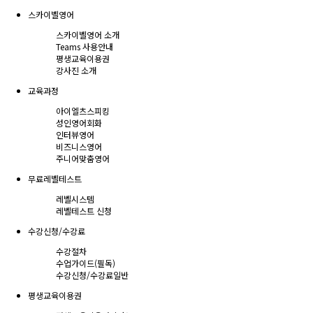
스카이벨영어
스카이벨영어 소개
Teams 사용안내
평생교육이용권
강사진 소개
교육과정
아이엘츠스피킹
성인영어회화
인터뷰영어
비즈니스영어
주니어맞춤영어
무료레벨테스트
레벨시스템
레벨테스트 신청
수강신청/수강료
수강절차
수업가이드(필독)
수강신청/수강료
일반
평생교육이용권