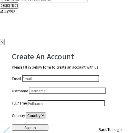
아이디 찾기
로그인하기
×
Create An Account
Please fill in below form to create an account with us
Email
Username
Fullname
Country
Signup
Back To Login