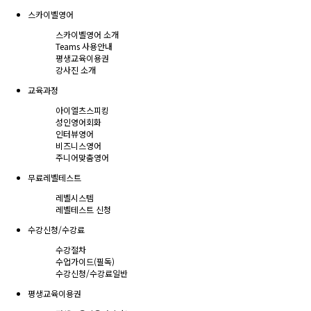
스카이벨영어
스카이벨영어 소개
Teams 사용안내
평생교육이용권
강사진 소개
교육과정
아이엘츠스피킹
성인영어회화
인터뷰영어
비즈니스영어
주니어맞춤영어
무료레벨테스트
레벨시스템
레벨테스트 신청
수강신청/수강료
수강절차
수업가이드(필독)
수강신청/수강료
일반
평생교육이용권