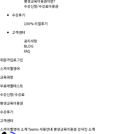
평생교육이용권이란?
수강신청/수강료
이용권
수강후기
100% 리얼후기
고객센터
공지사항
BLOG
FAQ
회원가입
로그인
스카이벨영어
교육과정
무료레벨테스트
수강신청/수강료
평생교육이용권
수강후기
고객센터
스카이벨영어 소개
Teams 사용안내
평생교육이용권
강사진 소개