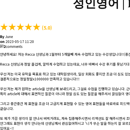
성인영어 |
★
★
★
★
★
(5.0)
By
June
on
2023-05-17 11:20
2
comments
안녕하세요! 저는 Recca 선생님과 1월부터 5개월째 계속 수업하고 있는 수강생입니다!!(
Recca 선생님과 정말 즐겁게, 알차게 수업하고 있는데요, 너무 바빠서 수강 후기를 못남기
우선 저는 미국 유학을 목표로 하고 있는 대학원생이라, 일상 회화도 좋지만 조금 더 심도 
결론적으로는 정말정말x1000000 만족하고 있습니다!!!
우선 저는 제가 원하는 article을 선생님께 보내드리고, 그걸로 수업을 진행하고 있습니다. 근데 
특히 article에 대해서 표면적인 질문이 아니라 정말 심도 있는 질문을 해주셔서 끊임없이 영
그리고 중간중간 제 표현을 조금 더 고급지게 표현할 수 있는 영어 표현들을 바로바로 피드백
같습니다.
또 제가 가끔 생각이 잘 안나서 버벅거려도, 계속 집중해주시면서 리액션도 잘 해주시면서 조바
안그래도 표현이 생각 안나는데 선생님께서 관심없어하시고 '니가 무슨 말을 하는지 잘 모르겠어
있어요~!!