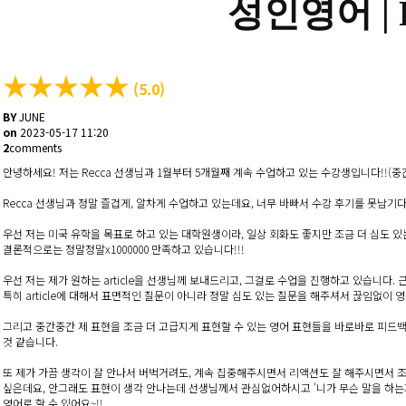
성인영어 |
★
★
★
★
★
(5.0)
BY
JUNE
on
2023-05-17 11:20
2
comments
안녕하세요! 저는 Recca 선생님과 1월부터 5개월째 계속 수업하고 있는 수강생입니다!!(
Recca 선생님과 정말 즐겁게, 알차게 수업하고 있는데요, 너무 바빠서 수강 후기를 못남
우선 저는 미국 유학을 목표로 하고 있는 대학원생이라, 일상 회화도 좋지만 조금 더 심도 
결론적으로는 정말정말x1000000 만족하고 있습니다!!!
우선 저는 제가 원하는 article을 선생님께 보내드리고, 그걸로 수업을 진행하고 있습니다. 근데 
특히 article에 대해서 표면적인 질문이 아니라 정말 심도 있는 질문을 해주셔서 끊임없이 영
그리고 중간중간 제 표현을 조금 더 고급지게 표현할 수 있는 영어 표현들을 바로바로 피드백
것 같습니다.
또 제가 가끔 생각이 잘 안나서 버벅거려도, 계속 집중해주시면서 리액션도 잘 해주시면서 조바
싶은데요, 안그래도 표현이 생각 안나는데 선생님께서 관심없어하시고 '니가 무슨 말을 하는지 
영어로 할 수 있어요~!!