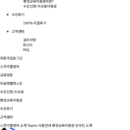
평생교육이용권이란?
수강신청/수강료
이용권
수강후기
100% 리얼후기
고객센터
공지사항
BLOG
FAQ
회원가입
로그인
스카이벨영어
교육과정
무료레벨테스트
수강신청/수강료
평생교육이용권
수강후기
고객센터
스카이벨영어 소개
Teams 사용안내
평생교육이용권
강사진 소개