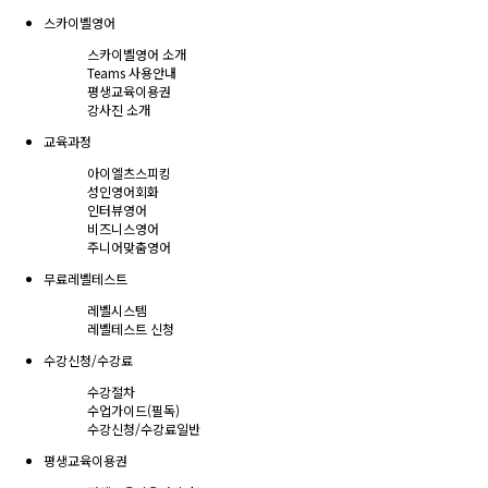
스카이벨영어
스카이벨영어 소개
Teams 사용안내
평생교육이용권
강사진 소개
교육과정
아이엘츠스피킹
성인영어회화
인터뷰영어
비즈니스영어
주니어맞춤영어
무료레벨테스트
레벨시스템
레벨테스트 신청
수강신청/수강료
수강절차
수업가이드(필독)
수강신청/수강료
일반
평생교육이용권