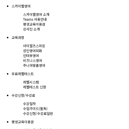
스카이벨영어
스카이벨영어 소개
Teams 사용안내
평생교육이용권
강사진 소개
교육과정
아이엘츠스피킹
성인영어회화
인터뷰영어
비즈니스영어
주니어맞춤영어
무료레벨테스트
레벨시스템
레벨테스트 신청
수강신청/수강료
수강절차
수업가이드(필독)
수강신청/수강료
일반
평생교육이용권