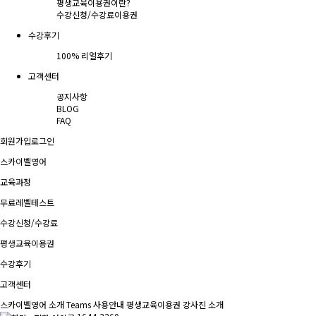
평생교육이용권이란?
수강신청/수강료
이용권
수강후기
100% 리얼후기
고객센터
공지사항
BLOG
FAQ
회원가입
로그인
스카이벨영어
교육과정
무료레벨테스트
수강신청/수강료
평생교육이용권
수강후기
고객센터
스카이벨영어 소개
Teams 사용안내
평생교육이용권
강사진 소개