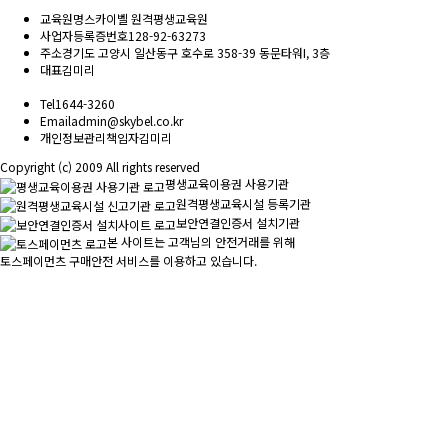
교육원명
스카이벨 원격평생교육원
사업자등록증번호
128-92-63273
주소
경기도 고양시 일산동구 호수로 358-39 동문타워I, 3층
대표
김미리
Tel
1644-3260
Email
admin@skybel.co.kr
개인정보관리책임자
김미리
Copyright (c) 2009 All rights reserved
평생교육이용권 사용기관
원격평생교육시설 등록기관
보안연결인증서 설치기관
본 사이트는 고객님의 안전거래를 위해
토스페이먼츠 구매안전 서비스를 이용하고 있습니다.