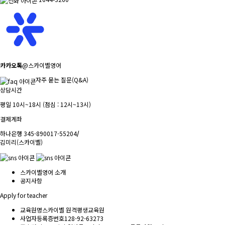
카카오톡
@스카이벨영어
자주 묻는 질문(Q&A)
상담시간
평일 10시~18시 (점심 : 12시~13시)
결제계좌
하나은행 345-890017-55204
/
김미리(스카이벨)
스카이벨영어 소개
공지사항
Apply for teacher
교육원명
스카이벨 원격평생교육원
사업자등록증번호
128-92-63273