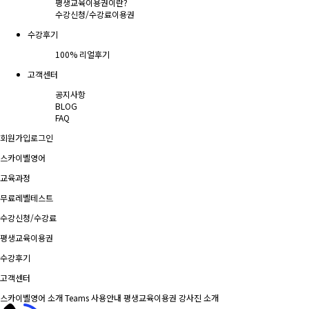
평생교육이용권이란?
수강신청/수강료
이용권
수강후기
100% 리얼후기
고객센터
공지사항
BLOG
FAQ
회원가입
로그인
스카이벨영어
교육과정
무료레벨테스트
수강신청/수강료
평생교육이용권
수강후기
고객센터
스카이벨영어 소개
Teams 사용안내
평생교육이용권
강사진 소개