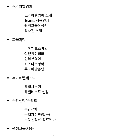
스카이벨영어
스카이벨영어 소개
Teams 사용안내
평생교육이용권
강사진 소개
교육과정
아이엘츠스피킹
성인영어회화
인터뷰영어
비즈니스영어
주니어맞춤영어
무료레벨테스트
레벨시스템
레벨테스트 신청
수강신청/수강료
수강절차
수업가이드(필독)
수강신청/수강료
일반
평생교육이용권