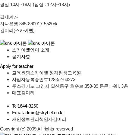
평일 10시~18시 (점심 : 12시~13시)
결제계좌
하나은행 345-890017-55204
/
김미리(스카이벨)
스카이벨영어 소개
공지사항
Apply for teacher
교육원명
스카이벨 원격평생교육원
사업자등록증번호
128-92-63273
주소
경기도 고양시 일산동구 호수로 358-39 동문타워I, 3층
대표
김미리
Tel
1644-3260
Email
admin@skybel.co.kr
개인정보관리책임자
김미리
Copyright (c) 2009 All rights reserved