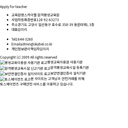
Apply for teacher
교육원명
스카이벨 원격평생교육원
사업자등록증번호
128-92-63273
주소
경기도 고양시 일산동구 호수로 358-39 동문타워I, 3층
대표
김미리
Tel
1644-3260
Email
admin@skybel.co.kr
개인정보관리책임자
김미리
Copyright (c) 2009 All rights reserved
평생교육이용권 사용기관
원격평생교육시설 등록기관
보안연결인증서 설치기관
본 사이트는 고객님의 안전거래를 위해
토스페이먼츠 구매안전 서비스를 이용하고 있습니다.