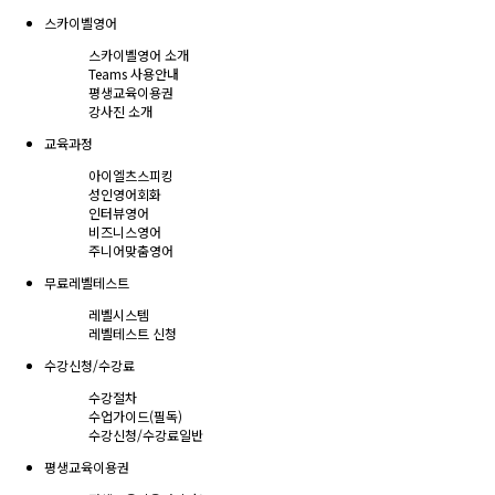
스카이벨영어
스카이벨영어 소개
Teams 사용안내
평생교육이용권
강사진 소개
교육과정
아이엘츠스피킹
성인영어회화
인터뷰영어
비즈니스영어
주니어맞춤영어
무료레벨테스트
레벨시스템
레벨테스트 신청
수강신청/수강료
수강절차
수업가이드(필독)
수강신청/수강료
일반
평생교육이용권