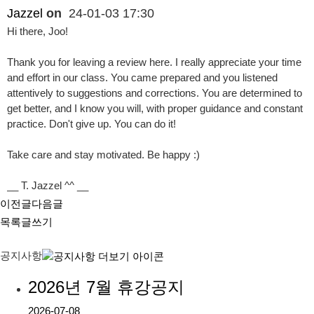
Jazzel
on
24-01-03 17:30
Hi there, Joo!
Thank you for leaving a review here. I really appreciate your time
and effort in our class. You came prepared and you listened
attentively to suggestions and corrections. You are determined to
get better, and I know you will, with proper guidance and constant
practice. Don't give up. You can do it!
Take care and stay motivated. Be happy :)
__ T. Jazzel ^^ __
이전글
다음글
목록
글쓰기
공지사항
2026년 7월 휴강공지
2026-07-08