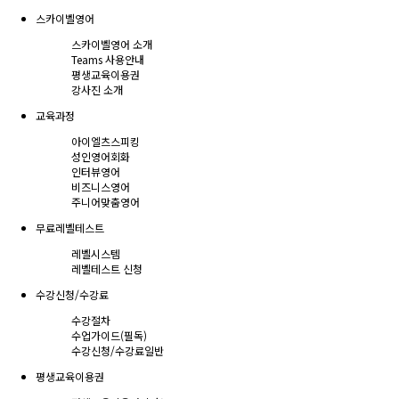
스카이벨영어
스카이벨영어 소개
Teams 사용안내
평생교육이용권
강사진 소개
교육과정
아이엘츠스피킹
성인영어회화
인터뷰영어
비즈니스영어
주니어맞춤영어
무료레벨테스트
레벨시스템
레벨테스트 신청
수강신청/수강료
수강절차
수업가이드(필독)
수강신청/수강료
일반
평생교육이용권