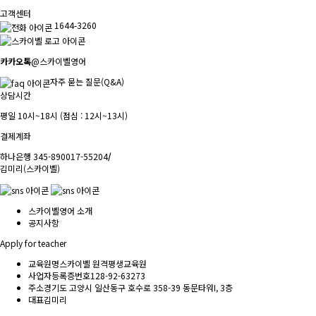
고객센터
1644-3260
카카오톡
@스카이벨영어
자주 묻는 질문(Q&A)
상담시간
평일 10시~18시 (점심 : 12시~13시)
결제계좌
하나은행 345-890017-55204
/
김미리(스카이벨)
스카이벨영어 소개
공지사항
Apply for teacher
교육원명
스카이벨 원격평생교육원
사업자등록증번호
128-92-63273
주소
경기도 고양시 일산동구 호수로 358-39 동문타워I, 3층
대표
김미리