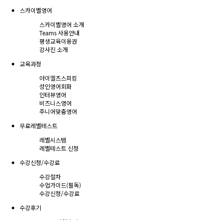
스카이벨영어
스카이벨영어 소개
Teams 사용안내
평생교육이용권
강사진 소개
교육과정
아이엘츠스피킹
성인영어회화
인터뷰영어
비즈니스영어
주니어맞춤영어
무료레벨테스트
레벨시스템
레벨테스트 신청
수강신청/수강료
수강절차
수업가이드(필독)
수강신청/수강료
수강후기