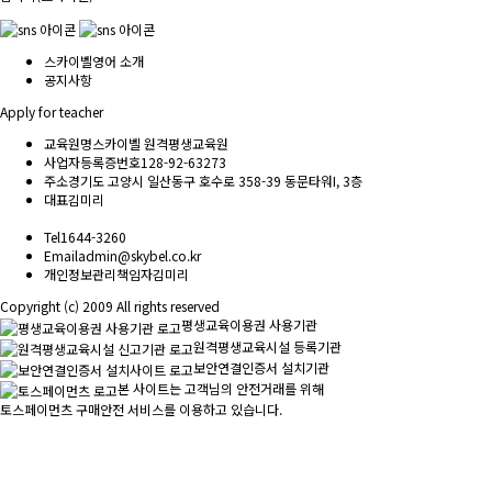
스카이벨영어 소개
공지사항
Apply for teacher
교육원명
스카이벨 원격평생교육원
사업자등록증번호
128-92-63273
주소
경기도 고양시 일산동구 호수로 358-39 동문타워I, 3층
대표
김미리
Tel
1644-3260
Email
admin@skybel.co.kr
개인정보관리책임자
김미리
Copyright (c) 2009 All rights reserved
평생교육이용권 사용기관
원격평생교육시설 등록기관
보안연결인증서 설치기관
본 사이트는 고객님의 안전거래를 위해
토스페이먼츠 구매안전 서비스를 이용하고 있습니다.