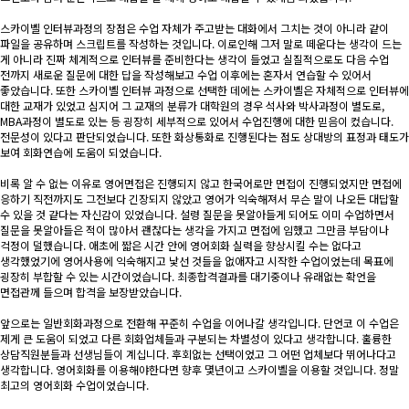
스카이벨 인터뷰과정의 장점은 수업 자체가 주고받는 대화에서 그치는 것이 아니라 같이
파일을 공유하며 스크립트를 작성하는 것입니다. 이로인해 그저 말로 떼운다는 생각이 드는
게 아니라 진짜 체계적으로 인터뷰를 준비한다는 생각이 들었고 실질적으로도 다음 수업
전까지 새로운 질문에 대한 답을 작성해보고 수업 이후에는 혼자서 연습할 수 있어서
좋았습니다. 또한 스카이벨 인터뷰 과정으로 선택한 데에는 스카이벨은 자체적으로 인터뷰에
대한 교재가 있었고 심지어 그 교재의 분류가 대학원의 경우 석사와 박사과정이 별도로,
MBA과정이 별도로 있는 등 굉장히 세부적으로 있어서 수업진행에 대한 믿음이 컸습니다.
전문성이 있다고 판단되었습니다. 또한 화상통화로 진행된다는 점도 상대방의 표정과 태도가
보여 회화연습에 도움이 되었습니다.
비록 알 수 없는 이유로 영어면접은 진행되지 않고 한국어로만 면접이 진행되었지만 면접에
응하기 직전까지도 그전보다 긴장되지 않았고 영어가 익숙해져서 무슨 말이 나오든 대답할
수 있을 것 같다는 자신감이 있었습니다. 설령 질문을 못알아들게 되어도 이미 수업하면서
질문을 못알아들은 적이 많아서 괜찮다는 생각을 가지고 면접에 임했고 그만큼 부담이나
걱정이 덜했습니다. 애초에 짧은 시간 안에 영어회화 실력을 향상시킬 수는 없다고
생각했었기에 영어사용에 익숙해지고 낯선 것들을 없애자고 시작한 수업이었는데 목표에
굉장히 부합할 수 있는 시간이었습니다. 최종합격결과를 대기중이나 유래없는 확언을
면접관께 들으며 합격을 보장받았습니다.
앞으로는 일반회화과정으로 전환해 꾸준히 수업을 이어나갈 생각입니다. 단언코 이 수업은
제게 큰 도움이 되었고 다른 회화업체들과 구분되는 차별성이 있다고 생각합니다. 훌륭한
상담직원분들과 선생님들이 계십니다. 후회없는 선택이었고 그 어떤 업체보다 뛰어나다고
생각합니다. 영어회화를 이용해야한다면 향후 몇년이고 스카이벨을 이용할 것입니다. 정말
최고의 영어회화 수업이었습니다.