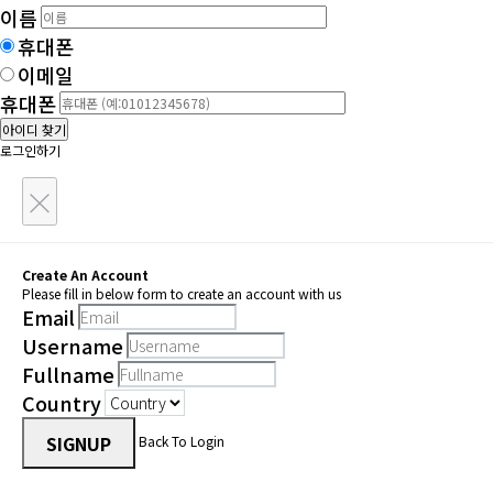
이름
휴대폰
이메일
휴대폰
아이디 찾기
로그인하기
×
Create An Account
Please fill in below form to create an account with us
Email
Username
Fullname
Country
SIGNUP
Back To Login