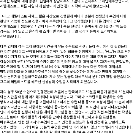
세세한 부분에 대해 굉장히 친절하게 상담해주시고 같이 고민해주시고 제안해주셨습니다.
레벨테스트도 빠른 시일 내에 실행되어 면접 준비 시작에 부담이 없었습니다.
그리고 레벨테스트 자체도 짧은 시간으로 진행된게 아니라 충분히 선생님과 수업에 대한
판단이 가능한 정도로 진행되어서 부족함이 없다고 생각했습니다. 다른 업체의 경우
레벨테스트나 샘플수업 시간이 너무 적거나 혹은 선생님이 준비된게 없다는 생각이 드는
경우도 더러 있었고 솔직하게 스카이벨 외에는 다 그런 생각이 들어서 스카이벨로
선택했습니다.
다른 업체의 경우 그저 할애된 시간을 떼우는 수준으로 선생님들이 준비하신 것 같았는데
(인터뷰 준비라고 신청했음에도 기본적인 일상 회화를 진행하거나 '어...', '음...'등 으로 딱히
할 이야기가 더 없는 것처럼 의미없는 대화가 이어지거나 다른 대화 주제를 그다지 새롭게
이끌어내지 못함) 유일하게 스카이벨은 제 인터뷰 정보에 대해 물으시고(지원처, 면접날짜,
알아두어야 할 것, 저에 대한 정보 등) 수업 계획이나 기타 등등 다른 주제에 대해서도
막힘없이 대화를 이어나가주셨으며 처음 영어를 낯설어하는 제가 보다 편하게 얘기할 수
있는 분위기를 만들어주셨습니다. 계속 웃는 얼굴로 대해주셔서 분위기가 정말 좋았습니다.
그로써 레벨테스트를 해주신 선생님과 수업을 시작하게 되었습니다.
저의 경우 50분 수업으로 진행했는데 처음에는 한국어로도 50분을 떠들기 힘든데 50분이나
되는 시간을 어떻게 얘기해야되나 걱정이 컸습니다. 그러나 스크립트를 작성하는 수업
방식이나 저에 대한 정보를 이끌어내려고 하시는 수업 내용 등으로 걱정과 달리 50분이 아주
금방 지나갔습니다. 나중에는 50분이 끝나는게 아쉬울 정도로 시간이 금방 지나갔습니다.
연이어 수업을 진행해 더 많은 대화를 하고싶을 정도였습니다. 면접 직전 수업들에는 작성된
스크립트에서 제가 발음하기 어려운 단어와 문장들을 다 체크하고 쉬운 표현들로
바꿔주셨고, 면접 전 마지막 수업때는 모의 면접을 요청드려 실제 면접때 덜 당황하도록
진행되었습니다. 거의 매일 50분씩 수업을 받아 영어가 낯설지 않고 익숙해지게 되었습니다.
그전보다 좀더 순간적으로 대답을 할 때에 영어로 대답할 수 있게끔 되었습니다.