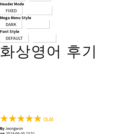
Header Mode
Mega Menu Style
Font Style
화상영어 후기
★
★
★
★
★
(5.0)
By
Jeongwon
on
2024-06-30 23:51