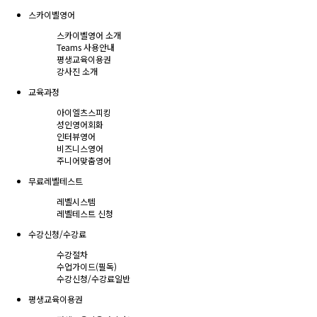
스카이벨영어
스카이벨영어 소개
Teams 사용안내
평생교육이용권
강사진 소개
교육과정
아이엘츠스피킹
성인영어회화
인터뷰영어
비즈니스영어
주니어맞춤영어
무료레벨테스트
레벨시스템
레벨테스트 신청
수강신청/수강료
수강절차
수업가이드(필독)
수강신청/수강료
일반
평생교육이용권