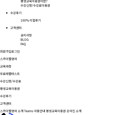
평생교육이용권이란?
수강신청/수강료
이용권
수강후기
100% 리얼후기
고객센터
공지사항
BLOG
FAQ
회원가입
로그인
스카이벨영어
교육과정
무료레벨테스트
수강신청/수강료
평생교육이용권
수강후기
고객센터
스카이벨영어 소개
Teams 사용안내
평생교육이용권
강사진 소개