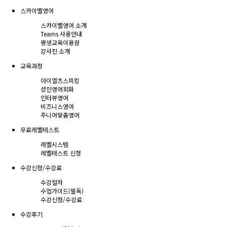
스카이벨영어
스카이벨영어 소개
Teams 사용안내
평생교육이용권
강사진 소개
교육과정
아이엘츠스피킹
성인영어회화
인터뷰영어
비즈니스영어
주니어맞춤영어
무료레벨테스트
레벨시스템
레벨테스트 신청
수강신청/수강료
수강절차
수업가이드(필독)
수강신청/수강료
수강후기