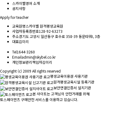
스카이벨영어 소개
공지사항
Apply for teacher
교육원명
스카이벨 원격평생교육원
사업자등록증번호
128-92-63273
주소
경기도 고양시 일산동구 호수로 358-39 동문타워I, 3층
대표
김미리
Tel
1644-3260
Email
admin@skybel.co.kr
개인정보관리책임자
김미리
Copyright (c) 2009 All rights reserved
평생교육이용권 사용기관
원격평생교육시설 등록기관
보안연결인증서 설치기관
본 사이트는 고객님의 안전거래를 위해
토스페이먼츠 구매안전 서비스를 이용하고 있습니다.