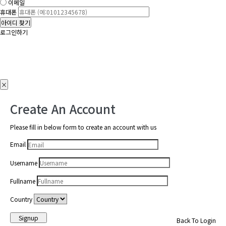
이메일
휴대폰
아이디 찾기
로그인하기
×
Create An Account
Please fill in below form to create an account with us
Email
Username
Fullname
Country
Signup
Back To Login