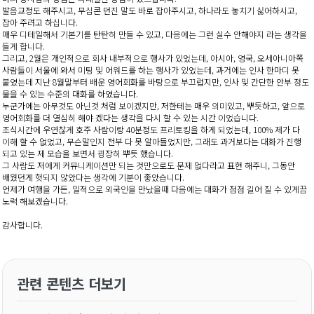
발음교정도 해주시고, 무심콘 던진 말도 바로 잡아주시고, 하나라도 놓치기 싫어하시고,
잡아 주려고 하십니다.
매우 디테일해서 기본기를 탄탄히 만들 수 있고, 다음에는 그런 실수 안해야지 라는 생각을
들게 합니다.
그리고, 2월은 개인적으로 회사 내부적으로 행사가 있었는데, 아시아, 영국, 오세아니아쪽
사람들이 서울에 와서 미팅 및 어워드를 하는 행사가 있었는데, 과거에는 인사 한마디 못
붙였는데 지난 8월말부터 배운 영어회화를 바탕으로 부끄럽지만, 인사 및 간단한 안부 정도
물을 수 있는 수준의 대화를 하였습니다.
누군가에는 아무것도 아닌것 처럼 보이겠지만, 저한테는 매우 의미있고, 뿌듯하고, 앞으로
영어회화를 더 열심히 해야 겠다는 생각을 다시 할 수 있는 시간 이었습니다.
조식시간에 우연찮게 호주 사람이랑 40분정도 프리토킹을 하게 되었는데, 100% 제가 다
이해 할 수 없었고, 무슨말인지 전부 다 못 알아들었지만, 그래도 과거보다는 대화가 진행
되고 있는 제 모습을 보면서 굉장히 뿌듯 했습니다.
그 사람도 저에게 커뮤니케이션만 되는 것만으로도 문제 없다라고 표현 해주니, 그동안
배웠던게 헛되지 않았다는 생각에 기분이 좋았습니다.
언제가 여행을 가든, 일적으로 외국인을 만났을때 다음에는 대화가 점점 길어 질 수 있게끔
노력 해보겠습니다.
감사합니다.
관련 콘텐츠 더보기