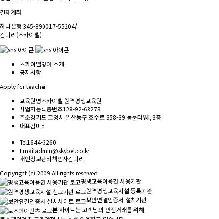
결제계좌
하나은행 345-890017-55204
/
김미리(스카이벨)
스카이벨영어 소개
공지사항
Apply for teacher
교육원명
스카이벨 원격평생교육원
사업자등록증번호
128-92-63273
주소
경기도 고양시 일산동구 호수로 358-39 동문타워I, 3층
대표
김미리
Tel
1644-3260
Email
admin@skybel.co.kr
개인정보관리책임자
김미리
Copyright (c) 2009 All rights reserved
평생교육이용권 사용기관
원격평생교육시설 등록기관
보안연결인증서 설치기관
본 사이트는 고객님의 안전거래를 위해
토스페이먼츠 구매안전 서비스를 이용하고 있습니다.