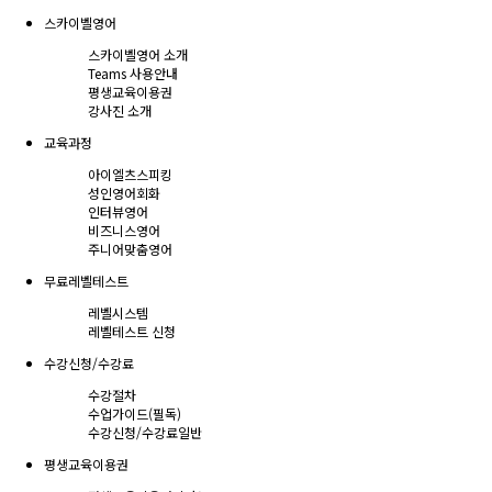
스카이벨영어
스카이벨영어 소개
Teams 사용안내
평생교육이용권
강사진 소개
교육과정
아이엘츠스피킹
성인영어회화
인터뷰영어
비즈니스영어
주니어맞춤영어
무료레벨테스트
레벨시스템
레벨테스트 신청
수강신청/수강료
수강절차
수업가이드(필독)
수강신청/수강료
일반
평생교육이용권