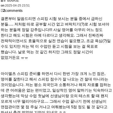
BY
MARIE
on
2025-04-25 23:51
2
comments
결론부터 말씀드리면 스피킹 시험 보시는 분들 중에서 급하신
분들..... 저처럼 따로 공부할 시간 없고 벼락치기(?)로 시험 보셔야
하는 분들께 정말 강추입니다!!! 사실 영어를 아무리 어느 정도
한다고 해도 시험은 아예 다르다고 생각해요. 그래서 진짜진짜
전략적이면서도 효율적으로 실전 연습이 필요했고, 조금 욕심(?)일
수도 있지만 저는 딱 이 수업만 듣고 시험을 보는 걸 목표로
했습니다. 날로 먹는 것 같긴 하지만 그래도 정말 시간이
없었거든요 ㅠㅠ
아이엘츠 스피킹 준비를 하면서 다시 한번 가장 크게 느낀 점은,
영어를 잘한다고 해서 스피킹 점수가 잘 나오는 건 절대 아니라는
것이었습니다. 저는 평소 외국인과 소통하거나 해외 자료를 접하는
데 큰 어려움은 없는 편이었고, 일상적인 영어 말하기는 익숙하다고
생각했는데 막상 수업 첫날에 선생님이랑 모의 테스트 할 때 왠지
모르게 너무 떨리더라구요.... 그래서 수업 끝나기 전에 선생님이
면접관이면 몇 점 주실 거냐고 여쭤봤는데 5점 정도 될 것 같다고
하셔서 충격 먹었던 기억이 있네요 ㅎㅎ..