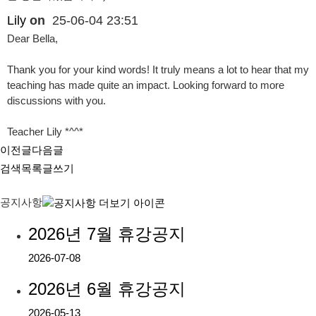
Lily
on
25-06-04 23:51
Dear Bella,
Thank you for your kind words! It truly means a lot to hear that my
teaching has made quite an impact. Looking forward to more
discussions with you.
Teacher Lily *^^*
이전글
다음글
검색
목록
글쓰기
공지사항
2026년 7월 휴강공지
2026-07-08
2026년 6월 휴강공지
2026-05-13