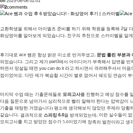
on
2025-06-06 02:01
2
comments
2
교환학생을
위해서
아이엘츠
준비를
하기
위해
학원을
등록해
달
.
화상영어를
알아보게
되었습니다
친구의
추천으로
스카이벨을
알게
ace
,
후기대로
쌤은
항상
밝은
미소로
반겨주셨고
문법
틀린
부분과 
.
part3
되었습니다
그리고
제가
에서
아이디어가
부족해서
답변을
빈
하면서 망설일 때면 you can do it 라고 하시면서 격려해주셔서 마
.
점이었어요
다만
제가
복습할
시간이
별로
없어서
쉐도잉
연습이
부
마지막 수업 때는 기출문제들로
모의고사
를 진행하고 예상 점수를 
다음 질문으로 넘어가서 심리적으로 빨리 말해야 한다는 압박감이 느껴
기출을 재탕한 거였습니다) 평소에 생각해보지 않았던 주제라 당황하는 
6.0
,
같습니다.
이런
실수들이
없
결과적으로
스피킹
을
받게되었는데
모의고사를 치고 받았던 점수가 5.0이었기에
장족의
발전이라고
생