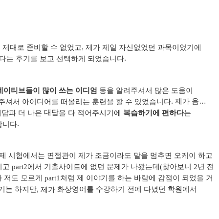
,
을
제대로
준비할
수
없었고
제가
제일
자신없었던
과목이었기에
.
다는
후기를
보고
선택하게
되었습니다
네이티브들이 많이 쓰는 이디엄
등을
알려주셔서
많은
도움이
. 제가 음…
주셔서
아이디어를
떠올리는
훈련을
할
수
있었습니다
대답
대답과
더
나은
을 다
적어주시기에
복습하기에
편하다
는
.
합니다
실제 시험에서는 면접관이 제가 조금이라도 말을 멈추면 오케이 하고
 part2에서 기출사이트에 없던 문제가 나왔는데(찾아보니 2년 전
저도 모르게 part1처럼 제 이야기를 하는 바람에 감점이 되었을 거
기는 하지만,
화상영어를 수강하기 전에 다녔던 학원에서
제가