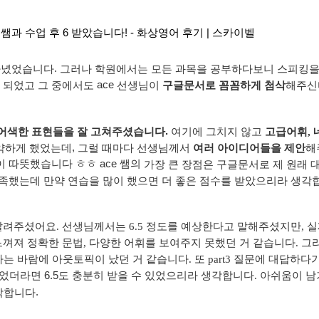
.
다녔었습니다
그러나
학원에서는
모든
과목을
공부하다보니
스피킹
ace
되었고
그
중에서도
선생님이
구글문서로
꼼꼼하게
첨삭
해주신
.
어색한 표현들을
잘
고쳐주셨습니다
여기에
그치지
않고
고급어휘, 
,
약하게
했었는데
그럴
때마다
선생님께서
여러
아이디어들을
제안
해
음이 따뜻했습니다 ㅎㅎ ace 쌤의
가장
큰
장점은
구글문서로
제
원래
족했는데
만약
연습을
많이
했으면
더
좋은
점수를
받았으리라
생각
알려주셨어요. 선생님께서는 6.5 정도를 예상한다고 말해주셨지만, 
져 정확한 문법, 다양한 어휘를 보여주지 못했던 거 같습니다. 그리고
바람에 아웃토픽이 났던 거 같습니다. 또 part3 질문에 대답하다가 
6.5
었더라면
도 충분히 받을 수 있었으리라 생각합니다. 아쉬움이 남
.
각합니다