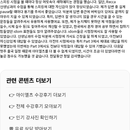
스피킹 시험을 볼 때마다 항상 머릿속이 새햐얘지는 경험을 했습니다. 일단, Recca
선생님과의 수업을 통해 스피킹에 대한 자신감이 많이 향상되었습니다. 제가 답변 중 길게
pause할 때마다 용기를 주셔서 좋았습니다. 덕분에 답변 중간에 버벅임이 있어도 끝까지 잘
마무리 지을 수 있게 되었습니다. 특히, 답변이 잘 생각나지 않을 경우 시간을 끌 수 있는
문장들을 알려주셔서 유용하게 사용했어요. 또한, 제가 눈치채지 못하던 제 약점들(관사
실수, 시제 실수 등)도 짚어주셔서 개선할 수 있었고, 한국에서 혼자 영어 공부 하면서 접하기
힘들었던 idom 표현들도 많이 알려주셨습니다. idom들은 시험장에서도 잘 사용할 수
있었습니다. 선생님과의 수업 덕분에 시험장에 가서도 긴장을 덜 하게 되었고, 이전보다
자신감있게 대답할 수 있었습니다. 이전의 시험에서는 특히 Part 3에서 제대로 대답을 하지
못했었는데 이번에는 Part 3에서도 전보다 막힘없이 대답할 수 있어 기뻤습니다. 다음달
첫주 출국 일정 때문에 아이엘츠를 더 볼 수 없게 되었지만, 시간이 조금 더 있었더라면 더
높은 점수도 가능했을 것 같습니다. 한달동안 정말 감사했습니다!
관련 콘텐츠 더보기
👉
아이엘츠 수강후기 더보기
👉
전체 수강후기 모아보기
👉
인기 강사진 확인하기
💬
무료 상담 받아보기