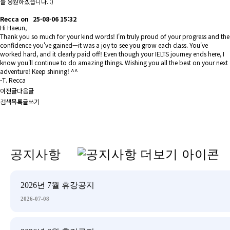
늘 응원하겠습니다. :)
Recca
on
25-08-06 15:32
Hi Haeun,
Thank you so much for your kind words! I'm truly proud of your progress and the
confidence you've gained—it was a joy to see you grow each class. You've
worked hard, and it clearly paid off! Even though your IELTS journey ends here, I
know you'll continue to do amazing things. Wishing you all the best on your next
adventure! Keep shining! ^^
-T. Recca
이전글
다음글
검색
목록
글쓰기
공지사항
2026년 7월 휴강공지
2026-07-08