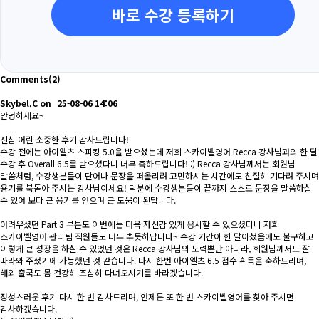
바로 수강 등록하기
Comments
(2)
Skybel.C
on
25-08-06 14:06
안녕하세요~
진심 어린 소중한 후기 감사드립니다!
수강 전에는 아이엘츠 스피킹 5.0을 받으셨는데 저희 스카이벨영어 Recca 강사님과의 한 달
수강 후 Overall 6.5를 받으셨다니 너무 축하드립니다! :) Recca 강사님께서는 회원님
말씀처럼, 수강생분들이 단어나 문장을 떠올리려 고민하시는 시간에도 친절히 기다려 주시며
용기를 북돋아 주시는 강사님이세요! 덕분에 수강생분들이 끝까지 스스로 문장을 말씀하실
수 있어 보다 큰 용기를 얻으며 큰 도움이 된답니다.
어려우셨던 Part 3 부분도 이번에는 더욱 자신감 있게 응시할 수 있으셨다니 저희
스카이벨영어 관리팀 직원들도 너무 뿌듯하답니다~ 수강 기간이 한 달이셨음에도 불구하고
이렇게 큰 성장을 하실 수 있었던 것은 Recca 강사님의 노력뿐만 아니라, 회원님께서도 잘
따라와 주셨기에 가능했던 것 같습니다. 다시 한번 아이엘츠 6.5 점수 획득을 축하드리며,
해외 출국도 몸 건강히 조심히 다녀오시기를 바라겠습니다.
정성스러운 후기 다시 한 번 감사드리며, 언제든 또 한 번 스카이벨영어를 찾아 주시면
감사하겠습니다.