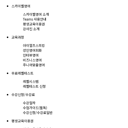
스카이벨영어
스카이벨영어 소개
Teams 사용안내
평생교육이용권
강사진 소개
교육과정
아이엘츠스피킹
성인영어회화
인터뷰영어
비즈니스영어
주니어맞춤영어
무료레벨테스트
레벨시스템
레벨테스트 신청
수강신청/수강료
수강절차
수업가이드(필독)
수강신청/수강료
일반
평생교육이용권