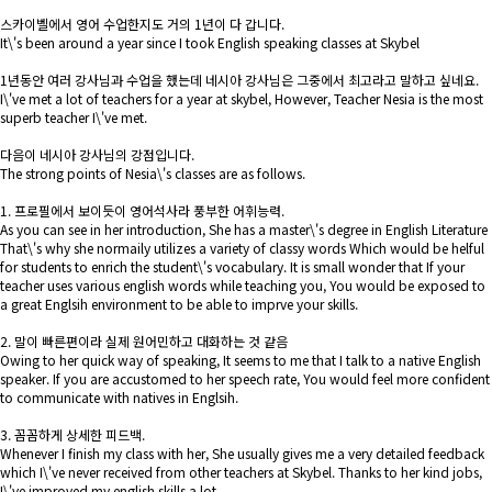
스카이벨에서 영어 수업한지도 거의 1년이 다 갑니다.
It\'s been around a year since I took English speaking classes at Skybel
1년동안 여러 강사님과 수업을 했는데 네시아 강사님은 그중에서 최고라고 말하고 싶네요.
I\'ve met a lot of teachers for a year at skybel, However, Teacher Nesia is the most
superb teacher I\'ve met.
다음이 네시아 강사님의 강점입니다.
The strong points of Nesia\'s classes are as follows.
1. 프로필에서 보이듯이 영어석사라 풍부한 어휘능력.
As you can see in her introduction, She has a master\'s degree in English Literature
That\'s why she normaily utilizes a variety of classy words Which would be helful
for students to enrich the student\'s vocabulary. It is small wonder that If your
teacher uses various english words while teaching you, You would be exposed to
a great Englsih environment to be able to imprve your skills.
2. 말이 빠른편이라 실제 원어민하고 대화하는 것 같음
Owing to her quick way of speaking, It seems to me that I talk to a native English
speaker. If you are accustomed to her speech rate, You would feel more confident
to communicate with natives in Englsih.
3. 꼼꼼하게 상세한 피드백.
Whenever I finish my class with her, She usually gives me a very detailed feedback
which I\'ve never received from other teachers at Skybel. Thanks to her kind jobs,
I\'ve improved my english skills a lot.