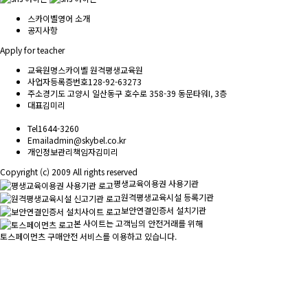
스카이벨영어 소개
공지사항
Apply for teacher
교육원명
스카이벨 원격평생교육원
사업자등록증번호
128-92-63273
주소
경기도 고양시 일산동구 호수로 358-39 동문타워I, 3층
대표
김미리
Tel
1644-3260
Email
admin@skybel.co.kr
개인정보관리책임자
김미리
Copyright (c) 2009 All rights reserved
평생교육이용권 사용기관
원격평생교육시설 등록기관
보안연결인증서 설치기관
본 사이트는 고객님의 안전거래를 위해
토스페이먼츠 구매안전 서비스를 이용하고 있습니다.