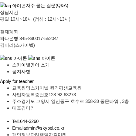
자주 묻는 질문(Q&A)
상담시간
평일 10시~18시 (점심 : 12시~13시)
결제계좌
하나은행 345-890017-55204
/
김미리(스카이벨)
스카이벨영어 소개
공지사항
Apply for teacher
교육원명
스카이벨 원격평생교육원
사업자등록증번호
128-92-63273
주소
경기도 고양시 일산동구 호수로 358-39 동문타워I, 3층
대표
김미리
Tel
1644-3260
Email
admin@skybel.co.kr
개인정보관리책임자
김미리