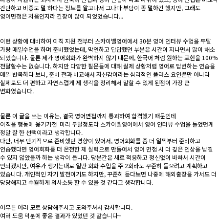
간단하고 비중도 덜 하다는 정보를 알고나서 그나마 부담이 좀 덜하긴 했지만, 그래도
영어면접은 처음인지라 긴장이 많이 되었었습니다...
이런 상황에 대비하여 이직 지원 전부터 스카이벨영어에서 30분 영어 인터뷰 수업을 두달
가량 매일수업을 하며 준비했었는데, 막연하고 답답했던 부분은 시간이 지나면서 많이 해소
되었습니다. 물론 제가 영어회화가 완벽하지 않기 때문에, 한국어 처럼 원하는 표현을 100%
전달할수는 없습니다. 하지만 다양한 질문들에 대해 실제 상황처럼 영어로 답변하는 연습을
매일 반복하다 보니, 준비 전과 비교해서 자신감이라는 심리적인 플러스 요인뿐만 아니라
실제로도 더 편하고 자연스럽게 제 생각을 정리해서 말할 수 있게 된점이 가장 큰
변화였습니다.
물론 이 글을 쓰는 이유는, 결국 영어면접까지 통과하여 합격했기 때문인데
이직을 행동에 옮기기전 미리 두달정도라 스카이벨영어에서 영어 인터뷰 수업을 들었던게
정말 잘 한 선택이라고 생각합니다.
다만, 너무 단기적으로 준비했던 경향이 있어서, 영어회화를 좀 더 일찍부터 준비하고
연습했다면 영어회화를 더 온전한 제 실력으로 만들어서 영어 면접 시 더 깊은 인상을 남길
수 있지 않았을까 하는 생각이 듭니다. 당분간은 새로 적응하고 정신없이 바빠서 시간이
안되겠지만, 여유가 생기는대로 일반 회화 수업을 주 2회라도 꾸준히 들으려고 계획하고
있습니다. 개인적인 자기 발전이기도 하지만, 꾸준히 듣다보면 나중에 해외출장을 가서도 더
당당해지고 수월하게 의사소통 할 수 있을 것 같다고 생각합니다.
아무튼 여러 모로 상담해주시고 도와주셔서 감사합니다.
여러 도움 덕분에 좋은 결과가 있었던 것 같습니다~