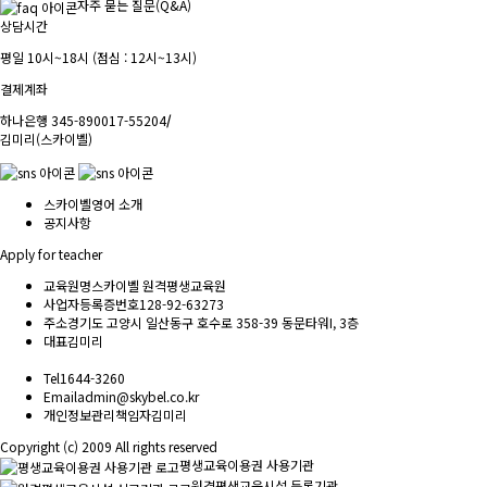
자주 묻는 질문(Q&A)
상담시간
평일 10시~18시 (점심 : 12시~13시)
결제계좌
하나은행 345-890017-55204
/
김미리(스카이벨)
스카이벨영어 소개
공지사항
Apply for teacher
교육원명
스카이벨 원격평생교육원
사업자등록증번호
128-92-63273
주소
경기도 고양시 일산동구 호수로 358-39 동문타워I, 3층
대표
김미리
Tel
1644-3260
Email
admin@skybel.co.kr
개인정보관리책임자
김미리
Copyright (c) 2009 All rights reserved
평생교육이용권 사용기관
원격평생교육시설 등록기관