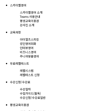
스카이벨영어
스카이벨영어 소개
Teams 사용안내
평생교육이용권
강사진 소개
교육과정
아이엘츠스피킹
성인영어회화
인터뷰영어
비즈니스영어
주니어맞춤영어
무료레벨테스트
레벨시스템
레벨테스트 신청
수강신청/수강료
수강절차
수업가이드(필독)
수강신청/수강료
일반
평생교육이용권