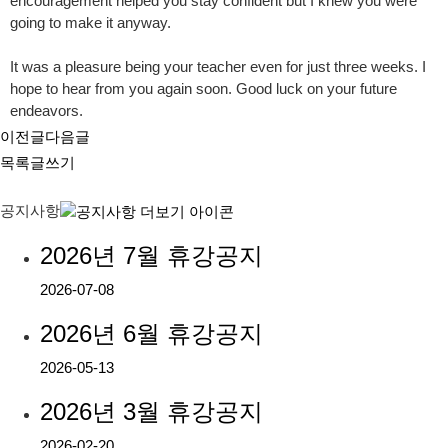
encouragement helped you stay confident but I knew you were
going to make it anyway.
It was a pleasure being your teacher even for just three weeks. I
hope to hear from you again soon. Good luck on your future
endeavors.
이전글
다음글
목록
글쓰기
공지사항
2026년 7월 휴강공지
2026-07-08
2026년 6월 휴강공지
2026-05-13
2026년 3월 휴강공지
2026-02-20