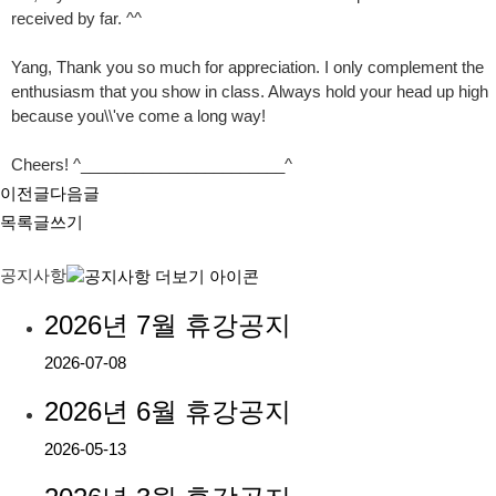
received by far. ^^
Yang, Thank you so much for appreciation. I only complement the
enthusiasm that you show in class. Always hold your head up high
because you\\'ve come a long way!
Cheers! ^_______________________^
이전글
다음글
목록
글쓰기
공지사항
2026년 7월 휴강공지
2026-07-08
2026년 6월 휴강공지
2026-05-13