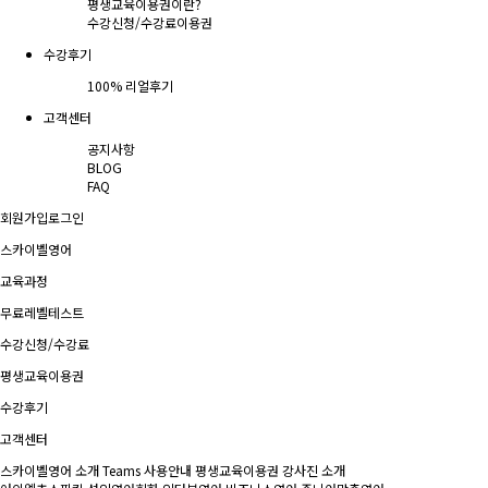
평생교육이용권이란?
수강신청/수강료
이용권
수강후기
100% 리얼후기
고객센터
공지사항
BLOG
FAQ
회원가입
로그인
스카이벨영어
교육과정
무료레벨테스트
수강신청/수강료
평생교육이용권
수강후기
고객센터
스카이벨영어 소개
Teams 사용안내
평생교육이용권
강사진 소개