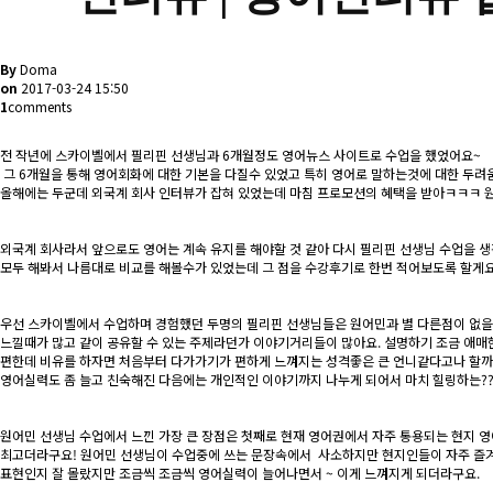
By
Doma
on
2017-03-24 15:50
1
comments
전 작년에 스카이벨에서 필리핀 선생님과 6개월정도 영어뉴스 사이트로 수업을 했었어요~
그 6개월을 통해 영어회화에 대한 기본을 다질수 있었고 특히 영어로 말하는것에 대한 두려
올해에는 두군데 외국계 회사 인터뷰가 잡혀 있었는데 마침 프로모션의 혜택을 받아ㅋㅋㅋ 원어
외국계 회사라서 앞으로도 영어는 계속 유지를 해야할 것 같아 다시 필리핀 선생님 수업을 생
모두 해봐서 나름대로 비교를 해볼수가 있었는데 그 점을 수강후기로 한번 적어보도록 할게
우선 스카이벨에서 수업하며 경험했던 두명의 필리핀 선생님들은 원어민과 별 다른점이 없을
느낄때가 많고 같이 공유할 수 있는 주제라던가 이야기거리들이 많아요. 설명하기 조금 애매한 
편한데 비유를 하자면 처음부터 다가가기가 편하게 느껴지는 성격좋은 큰 언니같다고나 할까요?
영어실력도 좀 늘고 친숙해진 다음에는 개인적인 이야기까지 나누게 되어서 마치 힐링하는??
원어민 선생님 수업에서 느낀 가장 큰 장점은 첫째로 현재 영어권에서 자주 통용되는 현지
최고더라구요! 원어민 선생님이 수업중에 쓰는 문장속에서 사소하지만 현지인들이 자주 즐겨
표현인지 잘 몰랐지만 조금씩 조금씩 영어실력이 늘어나면서 ~ 이게 느껴지게 되더라구요.