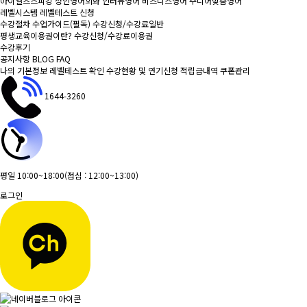
아이엘츠스피킹
성인영어회화
인터뷰영어
비즈니스영어
주니어맞춤영어
레벨시스템
레벨테스트 신청
수강절차
수업가이드(필독)
수강신청/수강료
일반
평생교육이용권이란?
수강신청/수강료
이용권
수강후기
공지사항
BLOG
FAQ
나의 기본정보
레벨테스트 확인
수강현황 및 연기신청
적립금내역
쿠폰관리
1644-3260
평일 10:00~18:00
(점심 : 12:00~13:00)
로그인