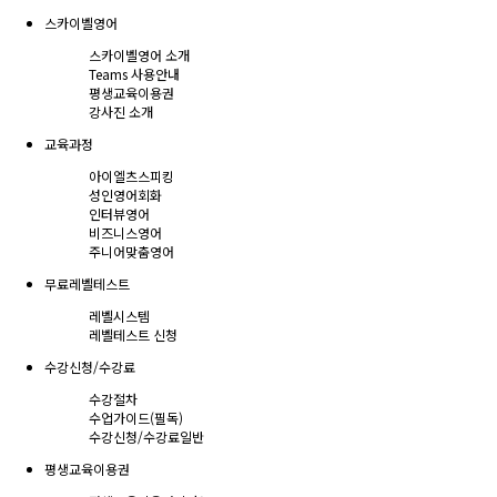
스카이벨영어
스카이벨영어 소개
Teams 사용안내
평생교육이용권
강사진 소개
교육과정
아이엘츠스피킹
성인영어회화
인터뷰영어
비즈니스영어
주니어맞춤영어
무료레벨테스트
레벨시스템
레벨테스트 신청
수강신청/수강료
수강절차
수업가이드(필독)
수강신청/수강료
일반
평생교육이용권