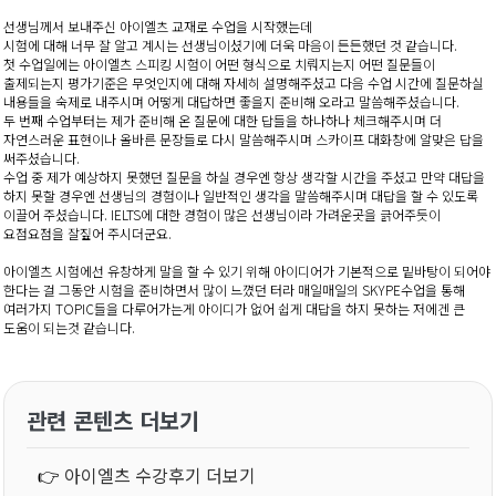
선생님께서 보내주신 아이엘츠 교재로 수업을 시작했는데
시험에 대해 너무 잘 알고 계시는 선생님이셨기에 더욱 마음이 든든했던 것 같습니다.
첫 수업일에는 아이엘츠 스피킹 시험이 어떤 형식으로 치뤄지는지 어떤 질문들이
출제되는지 평가기준은 무엇인지에 대해 자세히 설명해주셨고 다음 수업 시간에 질문하실
내용들을 숙제로 내주시며 어떻게 대답하면 좋을지 준비해 오라고 말씀해주셨습니다.
두 번째 수업부터는 제가 준비해 온 질문에 대한 답들을 하나하나 체크해주시며 더
자연스러운 표현이나 올바른 문장들로 다시 말씀해주시며 스카이프 대화창에 알맞은 답을
써주셨습니다.
수업 중 제가 예상하지 못했던 질문을 하실 경우엔 항상 생각할 시간을 주셨고 만약 대답을
하지 못할 경우엔 선생님의 경험이나 일반적인 생각을 말씀해주시며 대답을 할 수 있도록
이끌어 주셨습니다. IELTS에 대한 경험이 많은 선생님이라 가려운곳을 긁어주듯이
요점요점을 잘짚어 주시더군요.
아이엘츠 시험에선 유창하게 말을 할 수 있기 위해 아이디어가 기본적으로 밑바탕이 되어야
한다는 걸 그동안 시험을 준비하면서 많이 느꼈던 터라 매일매일의 SKYPE수업을 통해
여러가지 TOPIC들을 다루어가는게 아이디가 없어 쉽게 대답을 하지 못하는 저에겐 큰
도움이 되는것 같습니다.
관련 콘텐츠 더보기
👉
아이엘츠 수강후기 더보기