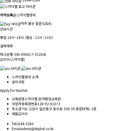
카카오톡
@스카이벨영어
자주 묻는 질문(Q&A)
상담시간
평일 10시~18시 (점심 : 12시~13시)
결제계좌
하나은행 345-890017-55204
/
김미리(스카이벨)
스카이벨영어 소개
공지사항
Apply for teacher
교육원명
스카이벨 원격평생교육원
사업자등록증번호
128-92-63273
주소
경기도 고양시 일산동구 호수로 358-39 동문타워I, 3층
대표
김미리
Tel
1644-3260
Email
admin@skybel.co.kr