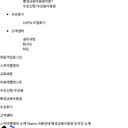
평생교육이용권이란?
수강신청/수강료
이용권
수강후기
100% 리얼후기
고객센터
공지사항
BLOG
FAQ
회원가입
로그인
스카이벨영어
교육과정
무료레벨테스트
수강신청/수강료
평생교육이용권
수강후기
고객센터
스카이벨영어 소개
Teams 사용안내
평생교육이용권
강사진 소개