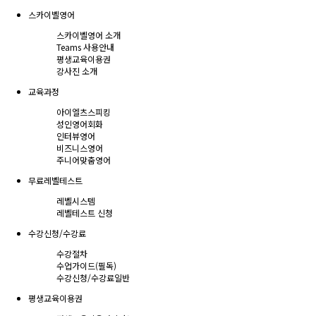
스카이벨영어
스카이벨영어 소개
Teams 사용안내
평생교육이용권
강사진 소개
교육과정
아이엘츠스피킹
성인영어회화
인터뷰영어
비즈니스영어
주니어맞춤영어
무료레벨테스트
레벨시스템
레벨테스트 신청
수강신청/수강료
수강절차
수업가이드(필독)
수강신청/수강료
일반
평생교육이용권