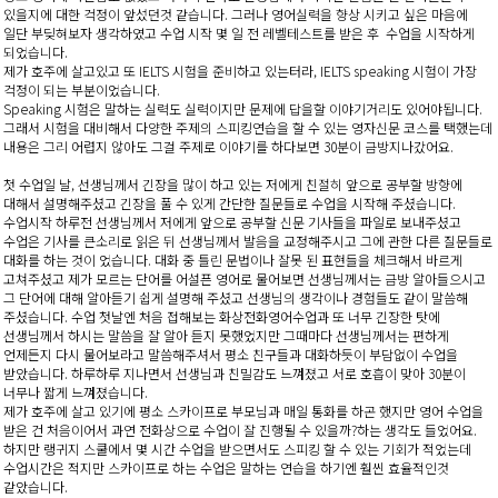
있을지에 대한 걱정이 앞섰던것 같습니다. 그러나 영어실력을 향상 시키고 싶은 마음에
일단 부딪혀보자 생각하였고 수업 시작 몇 일 전 레벨테스트를 받은 후 수업을 시작하게
되었습니다.
제가 호주에 살고있고 또 IELTS 시험을 준비하고 있는터라, IELTS speaking 시험이 가장
걱정이 되는 부분이었습니다.
Speaking 시험은 말하는 실력도 실력이지만 문제에 답을할 이야기거리도 있어야됩니다.
그래서 시험을 대비해서 다양한 주제의 스피킹연습을 할 수 있는 영자신문 코스를 택했는데
내용은 그리 어렵지 않아도 그걸 주제로 이야기를 하다보면 30분이 금방지나갔어요.
첫 수업일 날, 선생님께서 긴장을 많이 하고 있는 저에게 친절히 앞으로 공부할 방향에
대해서 설명해주셨고 긴장을 풀 수 있게 간단한 질문들로 수업을 시작해 주셨습니다.
수업시작 하루전 선생님께서 저에게 앞으로 공부할 신문 기사들을 파일로 보내주셨고
수업은 기사를 큰소리로 읽은 뒤 선생님께서 발음을 교정해주시고 그에 관한 다른 질문들로
대화를 하는 것이 었습니다. 대화 중 틀린 문법이나 잘못 된 표현들을 체크해서 바르게
고쳐주셨고 제가 모르는 단어를 어설픈 영어로 물어보면 선생님께서는 금방 알아들으시고
그 단어에 대해 알아듣기 쉽게 설명해 주셨고 선생님의 생각이나 경험들도 같이 말씀해
주셨습니다. 수업 첫날엔 처음 접해보는 화상전화영어수업과 또 너무 긴장한 탓에
선생님께서 하시는 말씀을 잘 알아 듣지 못했었지만 그때마다 선생님께서는 편하게
언제든지 다시 물어보라고 말씀해주셔서 평소 친구들과 대화하듯이 부담없이 수업을
받았습니다. 하루하루 지나면서 선생님과 친밀감도 느껴졌고 서로 호흡이 맞아 30분이
너무나 짧게 느껴졌습니다.
제가 호주에 살고 있기에 평소 스카이프로 부모님과 매일 통화를 하곤 했지만 영어 수업을
받은 건 처음이어서 과연 전화상으로 수업이 잘 진행될 수 있을까?하는 생각도 들었어요.
하지만 랭귀지 스쿨에서 몇 시간 수업을 받으면서도 스피킹 할 수 있는 기회가 적었는데
수업시간은 적지만 스카이프로 하는 수업은 말하는 연습을 하기엔 훨씬 효율적인것
같았습니다.