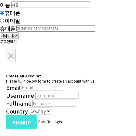
이름
휴대폰
이메일
휴대폰
아이디 찾기
로그인하기
×
Create An Account
Please fill in below form to create an account with us
Email
Username
Fullname
Country
SIGNUP
Back To Login