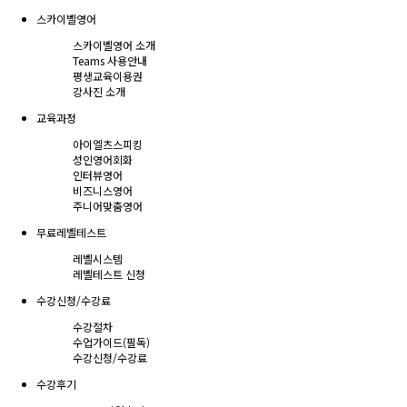
스카이벨영어
스카이벨영어 소개
Teams 사용안내
평생교육이용권
강사진 소개
교육과정
아이엘츠스피킹
성인영어회화
인터뷰영어
비즈니스영어
주니어맞춤영어
무료레벨테스트
레벨시스템
레벨테스트 신청
수강신청/수강료
수강절차
수업가이드(필독)
수강신청/수강료
수강후기