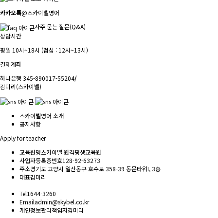
카카오톡
@스카이벨영어
자주 묻는 질문(Q&A)
상담시간
평일 10시~18시 (점심 : 12시~13시)
결제계좌
하나은행 345-890017-55204
/
김미리(스카이벨)
스카이벨영어 소개
공지사항
Apply for teacher
교육원명
스카이벨 원격평생교육원
사업자등록증번호
128-92-63273
주소
경기도 고양시 일산동구 호수로 358-39 동문타워I, 3층
대표
김미리
Tel
1644-3260
Email
admin@skybel.co.kr
개인정보관리책임자
김미리