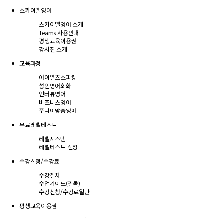
스카이벨영어
스카이벨영어 소개
Teams 사용안내
평생교육이용권
강사진 소개
교육과정
아이엘츠스피킹
성인영어회화
인터뷰영어
비즈니스영어
주니어맞춤영어
무료레벨테스트
레벨시스템
레벨테스트 신청
수강신청/수강료
수강절차
수업가이드(필독)
수강신청/수강료
일반
평생교육이용권