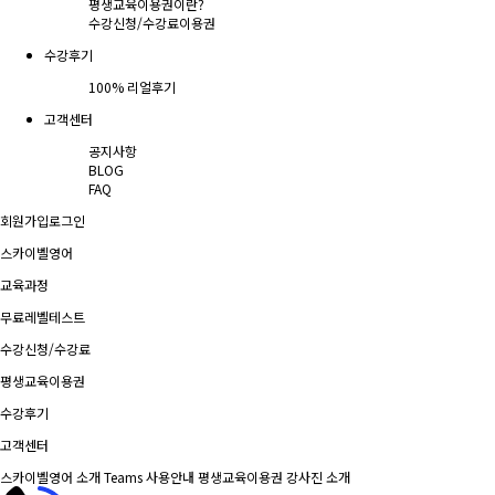
평생교육이용권이란?
수강신청/수강료
이용권
수강후기
100% 리얼후기
고객센터
공지사항
BLOG
FAQ
회원가입
로그인
스카이벨영어
교육과정
무료레벨테스트
수강신청/수강료
평생교육이용권
수강후기
고객센터
스카이벨영어 소개
Teams 사용안내
평생교육이용권
강사진 소개