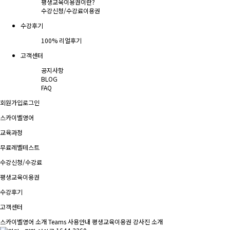
평생교육이용권이란?
수강신청/수강료
이용권
수강후기
100% 리얼후기
고객센터
공지사항
BLOG
FAQ
회원가입
로그인
스카이벨영어
교육과정
무료레벨테스트
수강신청/수강료
평생교육이용권
수강후기
고객센터
스카이벨영어 소개
Teams 사용안내
평생교육이용권
강사진 소개