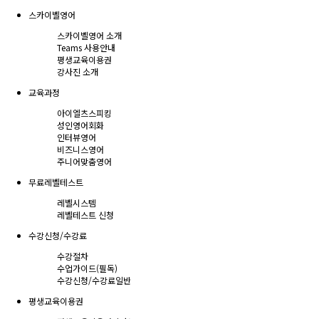
스카이벨영어
스카이벨영어 소개
Teams 사용안내
평생교육이용권
강사진 소개
교육과정
아이엘츠스피킹
성인영어회화
인터뷰영어
비즈니스영어
주니어맞춤영어
무료레벨테스트
레벨시스템
레벨테스트 신청
수강신청/수강료
수강절차
수업가이드(필독)
수강신청/수강료
일반
평생교육이용권