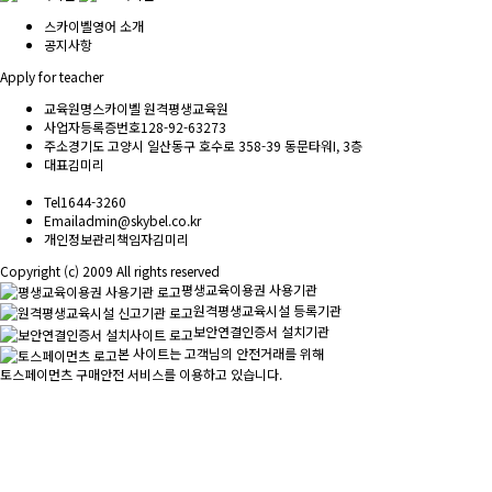
스카이벨영어 소개
공지사항
Apply for teacher
교육원명
스카이벨 원격평생교육원
사업자등록증번호
128-92-63273
주소
경기도 고양시 일산동구 호수로 358-39 동문타워I, 3층
대표
김미리
Tel
1644-3260
Email
admin@skybel.co.kr
개인정보관리책임자
김미리
Copyright (c) 2009 All rights reserved
평생교육이용권 사용기관
원격평생교육시설 등록기관
보안연결인증서 설치기관
본 사이트는 고객님의 안전거래를 위해
토스페이먼츠 구매안전 서비스를 이용하고 있습니다.