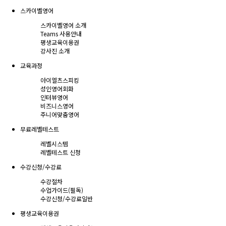
스카이벨영어
스카이벨영어 소개
Teams 사용안내
평생교육이용권
강사진 소개
교육과정
아이엘츠스피킹
성인영어회화
인터뷰영어
비즈니스영어
주니어맞춤영어
무료레벨테스트
레벨시스템
레벨테스트 신청
수강신청/수강료
수강절차
수업가이드(필독)
수강신청/수강료
일반
평생교육이용권