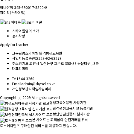
하나은행 345-890017-55204
/
김미리(스카이벨)
스카이벨영어 소개
공지사항
Apply for teacher
교육원명
스카이벨 원격평생교육원
사업자등록증번호
128-92-63273
주소
경기도 고양시 일산동구 호수로 358-39 동문타워I, 3층
대표
김미리
Tel
1644-3260
Email
admin@skybel.co.kr
개인정보관리책임자
김미리
Copyright (c) 2009 All rights reserved
평생교육이용권 사용기관
원격평생교육시설 등록기관
보안연결인증서 설치기관
본 사이트는 고객님의 안전거래를 위해
토스페이먼츠 구매안전 서비스를 이용하고 있습니다.