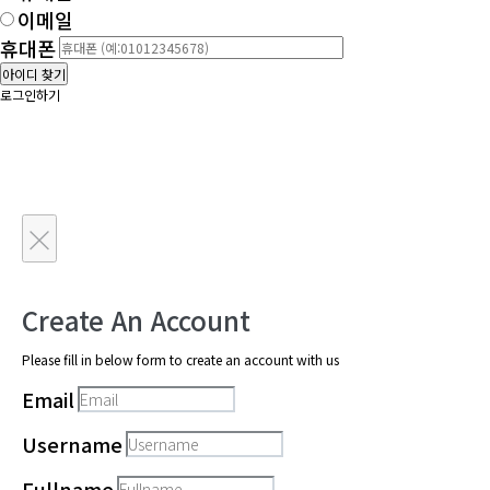
이메일
휴대폰
아이디 찾기
로그인하기
×
Create An Account
Please fill in below form to create an account with us
Email
Username
Fullname