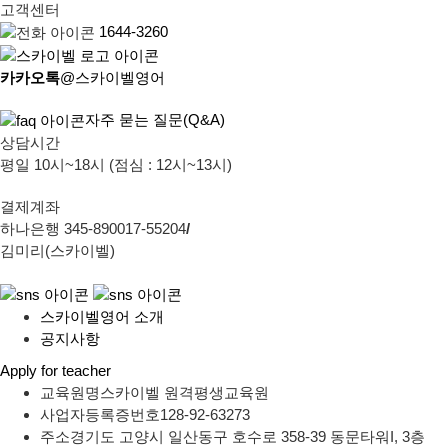
고객센터
1644-3260
카카오톡
@스카이벨영어
자주 묻는 질문(Q&A)
상담시간
평일 10시~18시 (점심 : 12시~13시)
결제계좌
하나은행 345-890017-55204
/
김미리(스카이벨)
스카이벨영어 소개
공지사항
Apply for teacher
교육원명
스카이벨 원격평생교육원
사업자등록증번호
128-92-63273
주소
경기도 고양시 일산동구 호수로 358-39 동문타워I, 3층