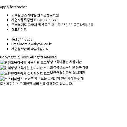
Apply for teacher
교육원명
스카이벨 원격평생교육원
사업자등록증번호
128-92-63273
주소
경기도 고양시 일산동구 호수로 358-39 동문타워I, 3층
대표
김미리
Tel
1644-3260
Email
admin@skybel.co.kr
개인정보관리책임자
김미리
Copyright (c) 2009 All rights reserved
평생교육이용권 사용기관
원격평생교육시설 등록기관
보안연결인증서 설치기관
본 사이트는 고객님의 안전거래를 위해
토스페이먼츠 구매안전 서비스를 이용하고 있습니다.