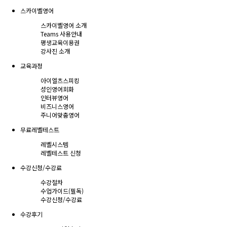
스카이벨영어
스카이벨영어 소개
Teams 사용안내
평생교육이용권
강사진 소개
교육과정
아이엘츠스피킹
성인영어회화
인터뷰영어
비즈니스영어
주니어맞춤영어
무료레벨테스트
레벨시스템
레벨테스트 신청
수강신청/수강료
수강절차
수업가이드(필독)
수강신청/수강료
수강후기