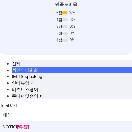
만족도비율
5점
97%
4점
3%
3점
0%
2점
0%
1점
0%
전체
성인영어회화
IELTS speaking
인터뷰영어
비즈니스영어
주니어맞춤영어
Total
694
제목
NOTICE
[휴강]