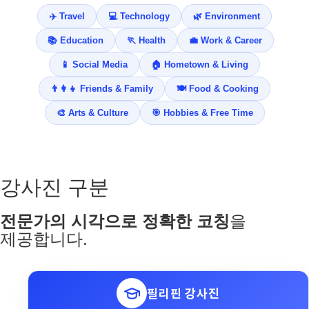
✈️ Travel
💻 Technology
🌿 Environment
📚 Education
🏃 Health
💼 Work & Career
📱 Social Media
🏠 Hometown & Living
👨‍👩‍👧 Friends & Family
🍽️ Food & Cooking
🎨 Arts & Culture
🎯 Hobbies & Free Time
강사진 구분
전문가의 시각으로 정확한 코칭
을
제공합니다.
필리핀 강사진