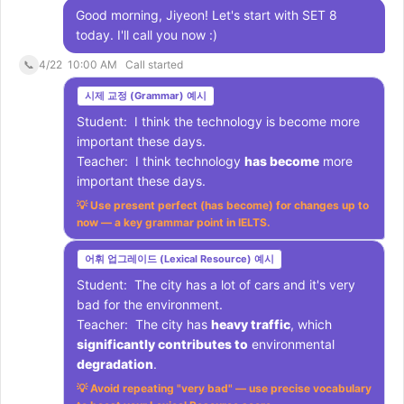
Good morning, Jiyeon! Let's start with SET 8
today. I'll call you now :)
📞
4/22 10:00 AM Call started
시제 교정 (Grammar) 예시
Student: I think the technology is become more
important these days.
Teacher: I think technology
has become
more
important these days.
💡 Use present perfect (has become) for changes up to
now — a key grammar point in IELTS.
어휘 업그레이드 (Lexical Resource) 예시
Student: The city has a lot of cars and it's very
bad for the environment.
Teacher: The city has
heavy traffic
, which
significantly contributes to
environmental
degradation
.
💡 Avoid repeating "very bad" — use precise vocabulary