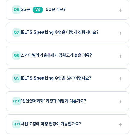
존재
+
25분
50분 추천?
VS
합리적인 가격으로 최대의 효율을 원하신다면 필리핀 강사님
+
IELTS Speaking 수업은 어떻게 진행되나요?
시험의 구조와 세부 시스템을 깊이 이해하고 있는 전문가
대부분의 경우 50분 수업을 권장
+
스카이벨의 기출문제가 정확도가 높은 이유?
실제 시험과 유사한 형식으로 연습
최신 기출 자료를 기반으로 훈련하는 것이 무엇보다 중요
+
IELTS Speaking 수업은 많이 어렵나요?
아이엘츠 스피킹 수업을 담당하는 원어민 강사님은 실제 시험관
출신
다양한의 최신 기출•예상
+
'성인영어회화' 과정과 어떻게 다른가요?
질문 SET를 폭넓게 수록
실시간 구두/타이핑 교정과 피드백이 제공
band score (자세히 보기)
IELTS Speaking 수업은 시험 채점 기준에 맞춰 답변을 구조화하는
+
세션 도중에 과정 변경이 가능한가요?
방식