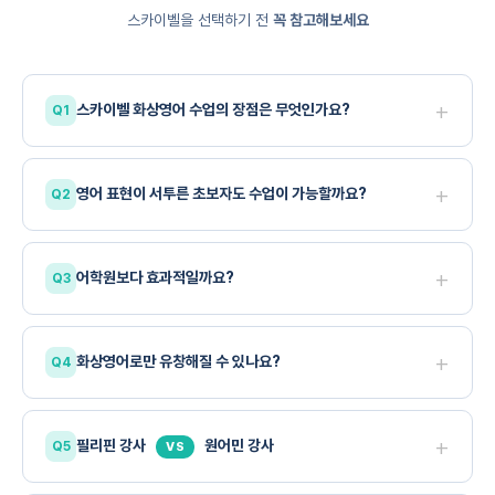
스카이벨을 선택하기 전
꼭 참고해보세요
+
스카이벨 화상영어 수업의 장점은 무엇인가요?
시험 구조를 깊이 이해한 전문
강사 또는 실제 시험관 출신 원어민
+
영어 표현이 서투른 초보자도 수업이 가능할까요?
일정 수준
+
어학원보다 효과적일까요?
이상의 기본 회화 실력을 갖춘 분들께 더 적합
1:1 방식의 화상영어
+
화상영어로만 유창해질 수 있나요?
+
필리핀 강사
원어민 강사
VS
개인 학습과 복습이 병행
수업의 스타일과 포커스를 맞추는 부분에서 차이가