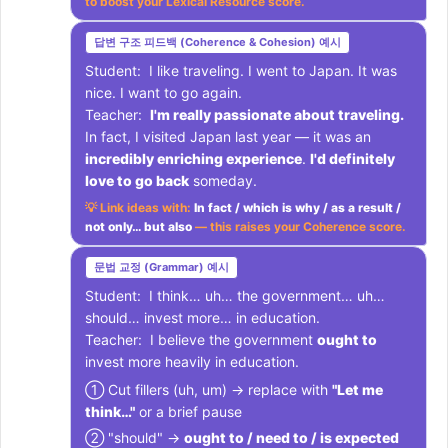
to boost your Lexical Resource score.
답변 구조 피드백 (Coherence & Cohesion) 예시
Student: I like traveling. I went to Japan. It was
nice. I want to go again.
Teacher:
I'm really passionate about traveling.
In fact, I visited Japan last year — it was an
incredibly enriching experience
.
I'd definitely
love to go back
someday.
💡 Link ideas with:
In fact / which is why / as a result /
not only… but also
— this raises your Coherence score.
문법 교정 (Grammar) 예시
Student: I think… uh… the government… uh…
should… invest more… in education.
Teacher: I believe the government
ought to
invest more heavily in education.
① Cut fillers (uh, um) → replace with
"Let me
think…"
or a brief pause
② "should" →
ought to / need to / is expected