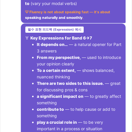
to
(vary your modal verbs)
💡 Fluency is not about speaking fast — it's about
speaking naturally and smoothly
.
필수 표현 피드백 (Expression) 예시
🏅
Key Expressions for Band 6→7
It depends on…
— a natural opener for Part
3 answers
From my perspective,
— used to introduce
your opinion clearly
To a certain extent,
— shows balanced,
nuanced thinking
There are two sides to this issue.
— great
for discussing pros & cons
a significant impact on
— to greatly affect
something
contribute to
— to help cause or add to
something
play a crucial role in
— to be very
important in a process or situation