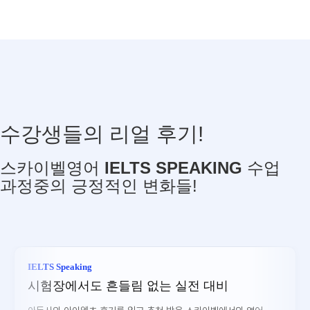
시험 일정까지 1년 이상 여유가 있고 기초 회화 실력이 부족하다면,
성인영어회화 과정부터 시작해 프리토킹 능력을 웜업 형태로 먼저 먼저
시험에서
키우시는 것을 권장합니다.
높은 과정에서 낮은 과정으로 변경 시:
학습자의 현재 수준에 맞춰
요구하는 핵심 역량인 유창성, 논리적 전개를 집중적으로 훈련
점진적으로 난이도를 높여가는 과정
수강생들의 리얼 후기!
90%
반면 시험 일정이 촉박하다면, 바로 IELTS Speaking 수업으로
낮은 과정에서 높은 과정으로 변경 시:
시험 일정이
이상
직행하는 것이 바람직합니다.
임박했고, 목표 점수와의 격차가 큰 경우에는 반드시 50분 수업을 권장
스카이벨영어
IELTS SPEAKING
수업
과정중의 긍정적인 변화들!
IELTS Speaking
시험장에서도 흔들림 없는 실전 대비