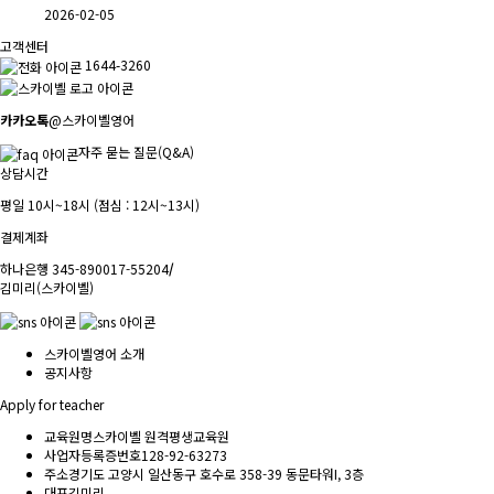
2026-02-05
고객센터
1644-3260
카카오톡
@스카이벨영어
자주 묻는 질문(Q&A)
상담시간
평일 10시~18시 (점심 : 12시~13시)
결제계좌
하나은행 345-890017-55204
/
김미리(스카이벨)
스카이벨영어 소개
공지사항
Apply for teacher
교육원명
스카이벨 원격평생교육원
사업자등록증번호
128-92-63273
주소
경기도 고양시 일산동구 호수로 358-39 동문타워I, 3층
대표
김미리