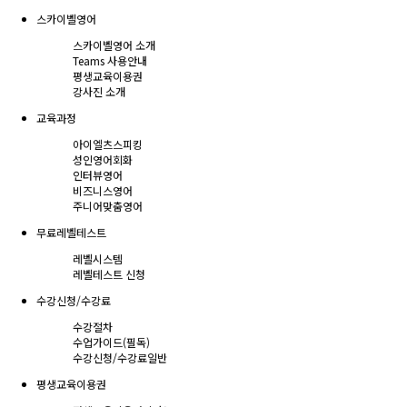
스카이벨영어
스카이벨영어 소개
Teams 사용안내
평생교육이용권
강사진 소개
교육과정
아이엘츠스피킹
성인영어회화
인터뷰영어
비즈니스영어
주니어맞춤영어
무료레벨테스트
레벨시스템
레벨테스트 신청
수강신청/수강료
수강절차
수업가이드(필독)
수강신청/수강료
일반
평생교육이용권