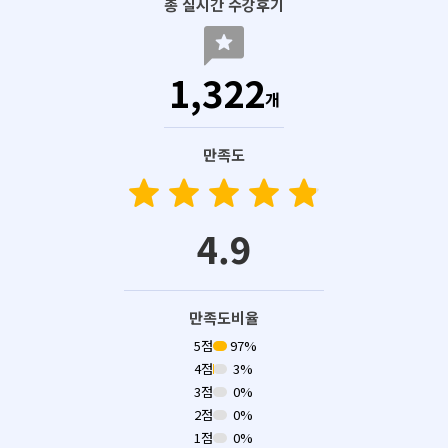
총 실시간 수강후기
reviews
1,322
개
만족도
star
star
star
star
star
star
star
star
star
star
4.9
만족도비율
5점
97%
4점
3%
3점
0%
2점
0%
1점
0%