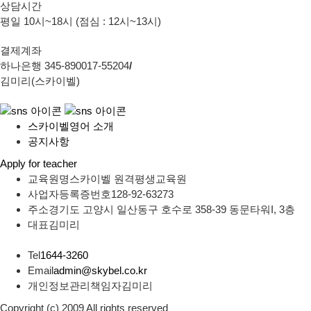
상담시간
평일 10시~18시 (점심 : 12시~13시)
결제계좌
하나은행 345-890017-55204
/
김미리(스카이벨)
스카이벨영어 소개
공지사항
Apply for teacher
교육원명
스카이벨 원격평생교육원
사업자등록증번호
128-92-63273
주소
경기도 고양시 일산동구 호수로 358-39 동문타워I, 3층
대표
김미리
Tel
1644-3260
Email
admin@skybel.co.kr
개인정보관리책임자
김미리
Copyright (c) 2009 All rights reserved