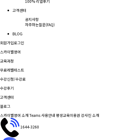
100% 리얼후기
고객센터
공지사항
자주하는질문(FAQ)
BLOG
회원가입
로그인
스카이벨영어
교육과정
무료레벨테스트
수강신청/수강료
수강후기
고객센터
블로그
스카이벨영어 소개
Teams 사용안내
평생교육이용권
강사진 소개
1644-3260