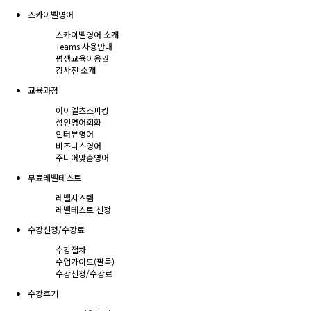
스카이벨영어
스카이벨영어 소개
Teams 사용안내
평생교육이용권
강사진 소개
교육과정
아이엘츠스피킹
성인영어회화
인터뷰영어
비즈니스영어
주니어맞춤영어
무료레벨테스트
레벨시스템
레벨테스트 신청
수강신청/수강료
수강절차
수업가이드(필독)
수강신청/수강료
수강후기