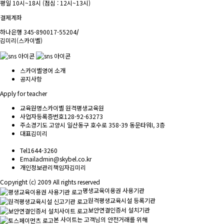
평일 10시~18시 (점심 : 12시~13시)
결제계좌
하나은행 345-890017-55204
/
김미리(스카이벨)
스카이벨영어 소개
공지사항
Apply for teacher
교육원명
스카이벨 원격평생교육원
사업자등록증번호
128-92-63273
주소
경기도 고양시 일산동구 호수로 358-39 동문타워I, 3층
대표
김미리
Tel
1644-3260
Email
admin@skybel.co.kr
개인정보관리책임자
김미리
Copyright (c) 2009 All rights reserved
평생교육이용권 사용기관
원격평생교육시설 등록기관
보안연결인증서 설치기관
본 사이트는 고객님의 안전거래를 위해