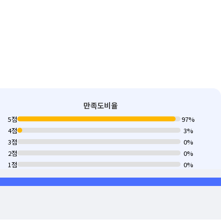
만족도비율
5점
97%
4점
3%
3점
0%
2점
0%
1점
0%