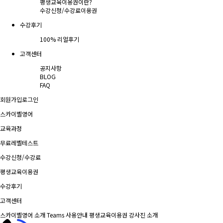
평생교육이용권이란?
수강신청/수강료
이용권
수강후기
100% 리얼후기
고객센터
공지사항
BLOG
FAQ
회원가입
로그인
스카이벨영어
교육과정
무료레벨테스트
수강신청/수강료
평생교육이용권
수강후기
고객센터
스카이벨영어 소개
Teams 사용안내
평생교육이용권
강사진 소개