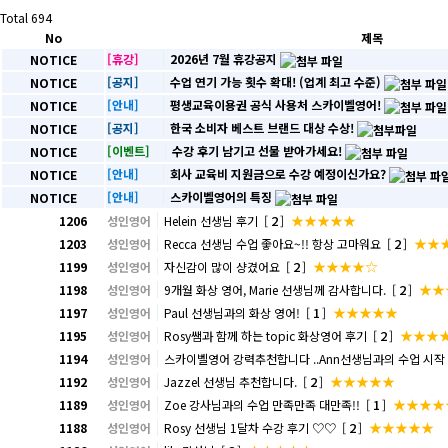
Total
694
No
제목
[휴강]
2026년 7월 휴강공지
NOTICE
[공지]
수업 연기 가능 횟수 확대! (업계 최고 수준)
NOTICE
[안내]
평생교육이용권 공식 사용처 스카이벨영어!
NOTICE
[공지]
한국 소비자 베스트 브랜드 대상 수상!
NOTICE
[이벤트]
수강 후기 남기고 선물 받아가세요!
NOTICE
[안내]
회사 교육비 지원금으로 수강 예정이신가요?
NOTICE
[안내]
스카이벨영어의 특징
NOTICE
2
★★★★★
1206
성인영어
Helein 선생님 후기
[
]
2
★★
1203
성인영어
Recca 선생님 수업 좋아요~!! 항상 고마워요
[
]
2
★★★★☆
1199
성인영어
자신감이 많이 샹겼어요
[
]
2
★★
1198
성인영어
9개월 화상 영어, Marie 선생님께 감사합니다.
[
]
1
★★★★★
1197
성인영어
Paul 선생님과의 화상 영어!
[
]
2
★★★
1195
성인영어
Rosy쌤과 함께 하는 topic 화상영어 후기
[
]
1194
성인영어
스카이벨영어 강력추천합니다 ..Ann선생님과의 수업 시작
2
★★★★★
1192
성인영어
Jazzel 선생님 추천합니다.
[
]
1
★★★★
1189
성인영어
Zoe 강사님과의 수업 만족만족 대만족!!
[
]
2
★★★★★
1188
성인영어
Rosy 선생님 1달차 수강 후기 ♡♡
[
]