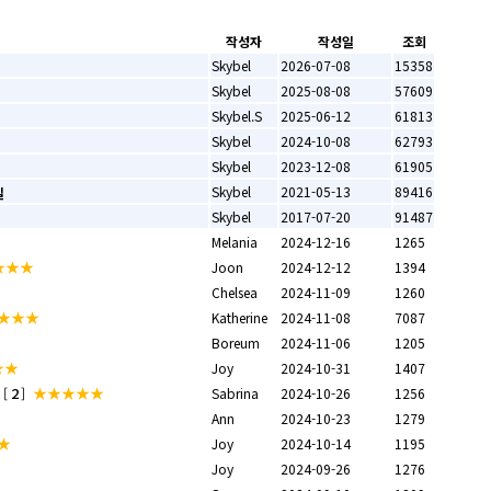
작성자
작성일
조회
Skybel
2026-07-08
15358
Skybel
2025-08-08
57609
Skybel.S
2025-06-12
61813
Skybel
2024-10-08
62793
Skybel
2023-12-08
61905
Skybel
2021-05-13
89416
Skybel
2017-07-20
91487
Melania
2024-12-16
1265
★★★
Joon
2024-12-12
1394
Chelsea
2024-11-09
1260
★★★
Katherine
2024-11-08
7087
Boreum
2024-11-06
1205
★★
Joy
2024-10-31
1407
2
★★★★★
[
]
Sabrina
2024-10-26
1256
Ann
2024-10-23
1279
★
Joy
2024-10-14
1195
Joy
2024-09-26
1276