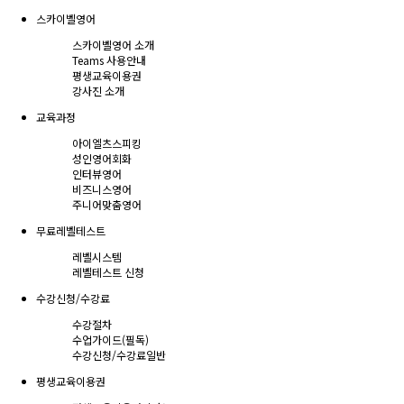
스카이벨영어
스카이벨영어 소개
Teams 사용안내
평생교육이용권
강사진 소개
교육과정
아이엘츠스피킹
성인영어회화
인터뷰영어
비즈니스영어
주니어맞춤영어
무료레벨테스트
레벨시스템
레벨테스트 신청
수강신청/수강료
수강절차
수업가이드(필독)
수강신청/수강료
일반
평생교육이용권