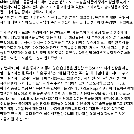
Khim 선생님도 꼼꼼한 피드백에 편안한 분위기로 스피킹을 이끌어 주셔서 정말 좋았어요.
이전에도 다른 업체의 전화영어 서비스를 이용한 적 있는데, 스카이벨이 강사님들의 수업
퀄리티가 훨씬 좋아서 만족스러웠어요.
수업을 듣기 전에는 그냥 현지인 친구의 도움을 받을까 했었는데, 수업을 들어보니 확실히
시험에 대한 지식이 있는 강사님께 수업을 받는게 훨씬 낫다는 생각이 첫 수업부터 들었어요.
제가 수강하며 느꼈던 수업의 장점을 말해보자면, 저는 특히 제가 관심 없는 몇몇 주제에
대해 디테일하게 의견을 말해야 하는 게 너무나 어려웠는데, 이 부분에서 가장 많은 도움을
받았어요. Roja 선생님께서는 아이엘츠를 가르치신 경력이 많으시다 보니 축적된 지식을
바탕으로 제가 말했던 아이디어와 관련된 근거들을 여러 가지 제시해 주셔서 저의 문장을
늘리고 보충하는 데에 정말 정말 많은 도움이 되었습니다!! 실제 아이엘츠 시험관으로 부터
들은 아이엘츠 시험 팁도 많이 알려주셨구요.
두 번째로, 피드백을 통해 저의 좋지 않은 습관들을 발견할 수 있었어요. 제가 긴장을 하면
말이 빨라지는데, 특히 어려운 주제/생각해 본 적 없는 주제일 때 더 말이 빨라지더라구요.
말이 빨라지니 오히려 말은 더 버벅거렸구요. Roja 선생님께서 천천히 말하면서 생각할
시간을 벌어야 한다는 피드백을 자주 주셔서 의식해서 고치려고 노력하고 있습니다. 또
하나의 습관은 특정 단어들을 계속 반복한다는 것인데, 이것도 Roja 선생님의 피드백을 통해
발견하게 되었어요. 예를 들면 문장 사이에 And를 많이 사용하는 것을 줄이거나 Likewise,
Aside from that, Besides 등과 같은 다른 단어로 말하는 연습을 하게 해주셨어요. 이렇게
수업을 통해 풍성하게 늘린 단어와 표현들이 많아요. 이런 좋지 않은 습관들을 모르고 있다가
피드백과 녹음을 통해 깨닫고 나니 나중에 코워커들과도 이야기할 때 똑같은 습관으로
말하고 있는 게 보이더라구요. 아이엘츠뿐만 아니라 전반적인 영어 실력 향상에도 많은
도움이 될 것 같아요.