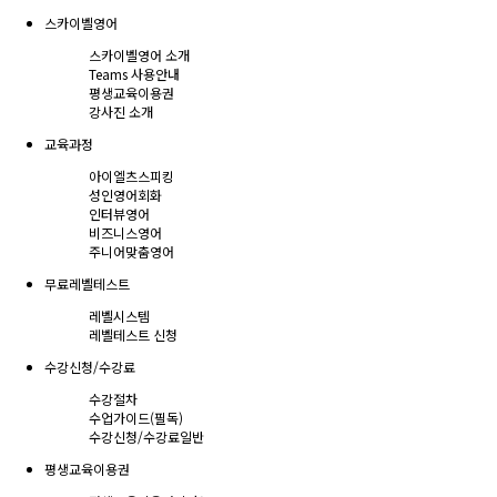
스카이벨영어
스카이벨영어 소개
Teams 사용안내
평생교육이용권
강사진 소개
교육과정
아이엘츠스피킹
성인영어회화
인터뷰영어
비즈니스영어
주니어맞춤영어
무료레벨테스트
레벨시스템
레벨테스트 신청
수강신청/수강료
수강절차
수업가이드(필독)
수강신청/수강료
일반
평생교육이용권