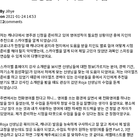
By
Jihye
on
2021-01-24 14:53
2
comments
저는 캐나다에서 영주권 신청을 준비하고 있어 영어성적이 필요한 상황이던 중에 지인의
추천으로 스카이벨을 알게 되었습니다.
코로나가 한창일 때 캐나다에 온지라 현지에서 도움을 받을 지인도 별로 없어 어떻게 시험
준비를 해야 할지 막막했는데, 스카이벨을 알게 되어 제일 고민이 많았던 과목인 스피킹을
연습할 수 있게 되어 다행이었어요.
스카이벨 홈페이지 강사 소개란을 보시면 선생님들에 대한 정보(가르치는 분야, 경력 기간,
자기소개 음성파일)가 있어서 저에게 맞는 선생님을 찾는 데 도움이 되었어요. 저는 아이엘츠
준비를 하고 있었기 때문에 아이엘츠 경력이 있는 강사분들을 중에서 지인에게 추천을
받기도 했고 강사진 소개란을 봤을 때도 관심이 갔던 Roja 선생님의 수업을 듣게
되었습니다.
주변에서는 전화영어를 한다고 하니... 영어를 쓰는 환경에 살면서 왜 전화영어를 하냐는
말을 많이 들었는데, 첫 수업을 듣자마자 정말 수업 듣길 잘했다는 생각이 들었어요. 평소에
그냥 많이 쓰는 것과 내가 사용하는 영어에 대한 자세한 피드백을 받는 건 정말 큰 차이가
있었어요. 제가 준비하는 시험을 타겟으로 수업을 들을 수 있다는 점도 큰 장점이었구요.
Roja 선생님은 북미(미국, 캐나다) 발음을 능숙하게 구사하시고 잘 알고 계셔서 제 발음
교정을 받는데도 많은 도움이 되었고, 수업도 학생이 원하는 방향(예를 들면 Part 2, 3만
연습하고 싶다고 하면 그렇게 해주세요)으로 잘 맞춰주시는 것 같아요. 레벨테스트를 했던