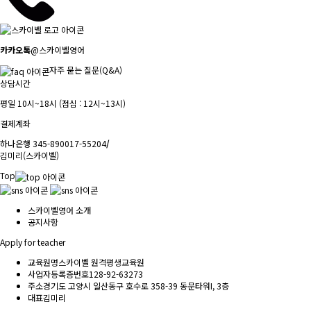
카카오톡
@스카이벨영어
자주 묻는 질문(Q&A)
상담시간
평일 10시~18시 (점심 : 12시~13시)
결제계좌
하나은행 345-890017-55204
/
김미리(스카이벨)
Top
스카이벨영어 소개
공지사항
Apply for teacher
교육원명
스카이벨 원격평생교육원
사업자등록증번호
128-92-63273
주소
경기도 고양시 일산동구 호수로 358-39 동문타워I, 3층
대표
김미리