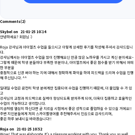
Comments
(2)
Skybel
on
21-01-25 10:14
안녕하세요? 회원님 :)
Roja 강사님과 아이엘츠 수업을 들으시고 이렇게 상세한 후기를 작성해 주셔서 감사드립니
다.
강사님께서는 아이엘츠 수업을 많이 진행해오신 만큼 많은 노하우를 가시고 계신 분이세요~
그렇게 때문에 학생 분들마다 부족한 부분이나, 아이엘츠에서 좋은 점수를 받기 위해서 어떠
한 부분을
중점적으로 신경 써야 하는 지에 대해서 정확하게 파악을 하여 피드백을 드리며 수업을 진행
해 주신답니다. ^^
일대일 수업은 온전히 학생 분에게만 집중되어 수업을 진행하기 때문에, 더 몰입할 수 가 있
고
강사님의 교정과 피드백으로 실력이 향상되도록 받쳐주게 되어, 더욱더 집중하고 효율적인
수업이 가능하다고 생각합니다.
지금처럼 열심히 하신다면 곧 치르실 시험에서 좋은 성적으로 졸업하실 수 있으실 거에요!!
주변 지인분들에게 저희 스카이벨영어를 추천해주셔서 진심으로 감사드리며,
좋은 하루 보내시길 바라겠습니다!!
Roja
on
21-01-25 10:52
Wow! That was elaborate. It's a pleasure working with you. Thank you as well.