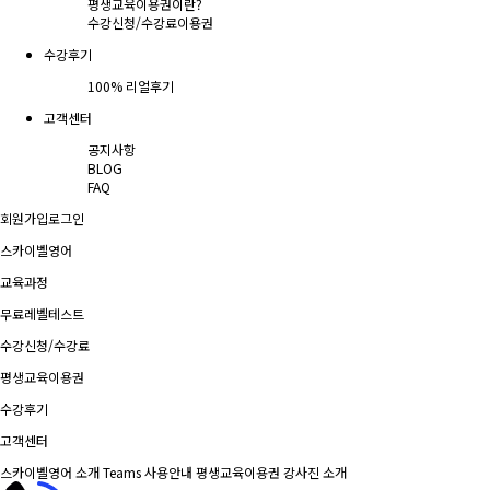
평생교육이용권이란?
수강신청/수강료
이용권
수강후기
100% 리얼후기
고객센터
공지사항
BLOG
FAQ
회원가입
로그인
스카이벨영어
교육과정
무료레벨테스트
수강신청/수강료
평생교육이용권
수강후기
고객센터
스카이벨영어 소개
Teams 사용안내
평생교육이용권
강사진 소개