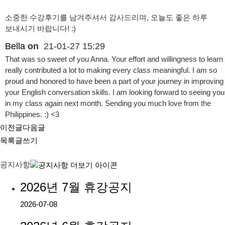
소중한 수강후기를 남겨주셔서 감사드리며, 오늘도 좋은 하루
보내시기 바랍니다! :)
Bella
on
21-01-27 15:29
That was so sweet of you Anna. Your effort and willingness to learn
really contributed a lot to making every class meaningful. I am so
proud and honored to have been a part of your journey in improving
your English conversation skills. I am looking forward to seeing you
in my class again next month. Sending you much love from the
Philippines. :) <3
이전글
다음글
목록
글쓰기
공지사항
2026년 7월 휴강공지
2026-07-08