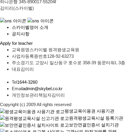
하나은행 345-890017-55204
/
김미리(스카이벨)
스카이벨영어 소개
공지사항
Apply for teacher
교육원명
스카이벨 원격평생교육원
사업자등록증번호
128-92-63273
주소
경기도 고양시 일산동구 호수로 358-39 동문타워I, 3층
대표
김미리
Tel
1644-3260
Email
admin@skybel.co.kr
개인정보관리책임자
김미리
Copyright (c) 2009 All rights reserved
평생교육이용권 사용기관
원격평생교육시설 등록기관
보안연결인증서 설치기관
본 사이트는 고객님의 안전거래를 위해