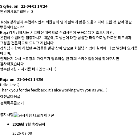
Skybel
on
21-04-01 14:24
안녕하세요? 회원님 :)
Roja 강사님과 수업하시면서 회원님의 영어 실력에 많은 도움이 되어 드린 것 같아 정말
뿌듯하네요~ ^^
Roja 강사님께서는 시크하신 매력으로 수업시간에 웃음은 많이 없으시지만,
온전히 수업에만 집중하시기 때문에, 학생분에 대한 꼼꼼한 파악으로 날카로운 피드백과
교정을 전문적으로 드리고 계십니다.
강사님과 함께 하셨던 수업들을 발판 삼아 앞으로 회원님의 영어 실력에 더 큰 발전이 있기를
바라며,
언제든지 다시 스피킹의 가이드가 필요하실 땐 저희 스카이벨영어를 찾아주시면
감사하겠습니다.
행복한 4월 되시기를 바라겠습니다. :)
Roja
on
21-04-01 14:56
Hello Jess :)
Thank you for the feedback. It's nice working with you as well. :)
이전글
다음글
검색
목록
글쓰기
공지사항
2026년 7월 휴강공지
2026-07-08