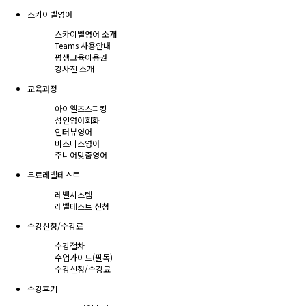
스카이벨영어
스카이벨영어 소개
Teams 사용안내
평생교육이용권
강사진 소개
교육과정
아이엘츠스피킹
성인영어회화
인터뷰영어
비즈니스영어
주니어맞춤영어
무료레벨테스트
레벨시스템
레벨테스트 신청
수강신청/수강료
수강절차
수업가이드(필독)
수강신청/수강료
수강후기