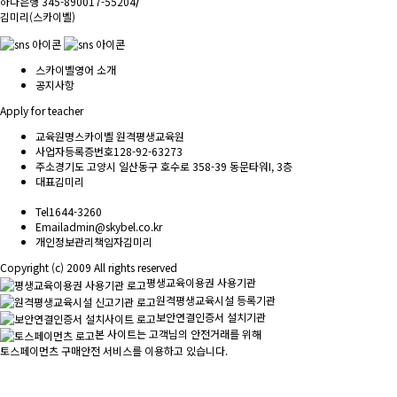
하나은행 345-890017-55204
/
김미리(스카이벨)
스카이벨영어 소개
공지사항
Apply for teacher
교육원명
스카이벨 원격평생교육원
사업자등록증번호
128-92-63273
주소
경기도 고양시 일산동구 호수로 358-39 동문타워I, 3층
대표
김미리
Tel
1644-3260
Email
admin@skybel.co.kr
개인정보관리책임자
김미리
Copyright (c) 2009 All rights reserved
평생교육이용권 사용기관
원격평생교육시설 등록기관
보안연결인증서 설치기관
본 사이트는 고객님의 안전거래를 위해
토스페이먼츠 구매안전 서비스를 이용하고 있습니다.