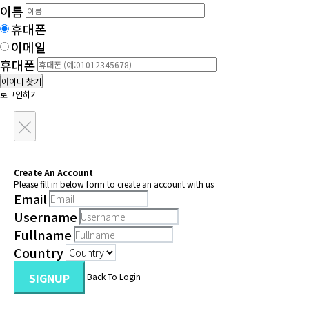
이름
휴대폰
이메일
휴대폰
아이디 찾기
로그인하기
×
Create An Account
Please fill in below form to create an account with us
Email
Username
Fullname
Country
SIGNUP
Back To Login