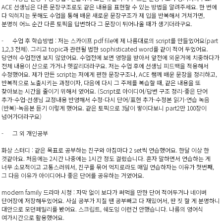
ACE 선생님은 다른 문장구조로도 같은 내용을 표현할 수 있는 방법을 알려주세요. 한 번에
다 익히지는 못해도 수업을 통해 배운 새로운 문장구조가 제 입을 반복해서 거쳐가면,
분명히 어느 순간 다른 토픽을 답변하다 그 문장이 튀어나올 때가 생기더라구요.
- 수업 후 학습방법 : 저는 스카이프 pdf file에 제 나름대로의 script를 만들었어요(part
1,2,3 전체). 그리고 topic과 관련될 법한 sophisticated word를 같이 적어 두었어요.
당연히 수업전엔 보지 않았어요. 수업전에 보면 영향을 받아서 앞전에 외운거에 치중하다가
전체 내용이 산으로 가거나 헷갈리더라구요. 저는 수업 후에 선생님 피드백을 적용해서
수정했어요. 제가 만든 script는 저에게 편한 문장구조나, ACE 쌤께 배운 문장을 정리하고,
반복적으로 노출시키는 과정이자, 다음에 다시 그 주제를 복습할 때, 같은 내용을 또
찾아보는 시간을 줄이기 위해서 였어요. (Script로 아이디어/답변 구조 정리-좋은 단어
추가-수업-선생님 교정내용 반영해서 수정-다시 단어/표현 추가-수정본 읽기-연습 녹음
(반복)-녹음본 듣기 이렇게 했어요. 같은 토픽으로 3달이 쌓이다보니 part2만 100장이
넘어가더라구요)
- 그 외 개인공부
화상 스터디 : 같은 목표로 공부하는 친구와 아침마다 2 set씩 연습했어요. 한달 이상 한
것같아요. 처음에는 2시간 나중에는 1시간 정도 걸렸습니다. 혼자 말하면서 연습하는 게
너무 소모적이고 고통스러워서, 친구를 묶어 억지로라도 매일 연습하자는 이유가 첫번째,
그 다음 이유가 아이디어나 좋은 단어를 공유하는 거였어요.
modern family 드라마 시청 : 자막 없이 보다가 써먹을 만한 단어 적어두거나 네이버
단어장에 저장해두었어요. 사실 공부가 지칠 땐 공부빼고 다 재밌어서, 딴 짓 할 게 분명하니
대안으로 모던페밀리를 봤어요. 스크립트, 쉐도잉 이런건 안했습니다. 나름의 영어식
여가시간으로 활용했어요.