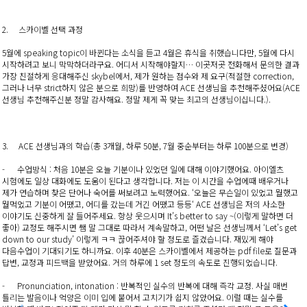
2. 스카이벨 선택 과정
5월에 speaking topic이 바뀐다는 소식을 듣고 4월은 휴식을 취했습니다만, 5월에 다시
시작하려고 보니 막막하더라구요. 어디서 시작해야할지… 이곳저곳 전화해서 문의한 결과
가장 친절하게 응대해주신 skybel에서, 제가 원하는 점수와 제 요구(적절한 correction,
그러나 너무 strict하지 않은 분으로 희망)를 반영하여 ACE 선생님을 추천해주셨어요(ACE
선생님 추천해주신분 정말 감사해요. 정말 제게 꼭 맞는 최고의 선생님이십니다.).
3. ACE 선생님과의 학습(총 3개월, 하루 50분, 7월 중순부터는 하루 100분으로 변경)
- 수업방식 : 처음 10분은 오늘 기분이나 있었던 일에 대해 이야기했어요. 아이엘츠
시험에도 일상 대화에도 도움이 된다고 생각합니다. 저는 이 시간을 수업에때 배우거나
제가 연습하며 찾은 단어나 숙어를 써보려고 노력했어요. ‘오늘은 무슨일이 있었고 뭘했고
뭘먹었고 기분이 어땠고, 어디를 갔는데 거긴 어땠고 등등‘ ACE 선생님은 저의 사소한
이야기도 신중하게 잘 들어주세요. 항상 웃으시며 It’s better to say ~(이렇게 말하면 더
좋아) 교정도 해주시면 쌤 말 그대로 따라서 계속말하고, 어떤 날은 선생님께서 ‘Let’s get
down to our study’ 이렇게 ㅋㅋ 끊어주셔야 할 정도로 즐겼습니다. 재밌게 해야
다음수업이 기대되기도 하니까요. 이후 40분은 스카이벨에서 제공하는 pdf file로 질문과
답변, 교정과 피드백을 받았어요. 거의 하루에 1 set 정도의 속도로 진행되었습니다.
- Pronunciation, intonation : 반복적인 실수의 반복에 대해 즉각 교정. 사실 매번
틀리는 발음이나 억양은 이미 입에 붙어서 고치기가 쉽지 않았어요. 이럴 때는 실수를