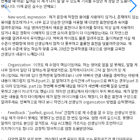
반복할 때 바로! 짚어준 뒤 제가 다시 말 할 수 있도록 기회를 주셨던 게 정말 큰 도움이
됐습니다. 이제 같은 실수는 안해요:)
- New word, expression : 제가 문장에 적합한 용어를 사용하지 않거나, 존재하지 않는
용어를 창조하거나ㅋ, 너무 쉽고 단순한 단어를 사용할 때 다양한 표현방법과 숙어를
알려주셨어요. 사실 영어사전에서 새로운 표현이나 동의어를 찾아도 막상 실제 사용하지
않거나 혹은 정확히 이해하지 않으면 오히려 문장이 더 이상해졌는데요. 더 자연스런
용어를 알려주셔서 유익했습니다. 맥락과 차이점도 물론 알려주셨죠. 돌이켜보면 사실 제
수준이 변화함에 따라 선생님께서 점차 더 풍부하고 훌륭한 표현을 덧붙여주셨어요. 제
속도와 수준에 맞는 학습자 맞춤 교육, 20년간 한국학생을 대상으로 영어를 교육한
선생님의 내공이 느껴집니다.
- Organization : 이것도 제 수업의 핵심이었어요. 저는 영어로 말을 잘 못해도, 말할 게
너무 많아서 일단 다 말하는게 문제였거든요; 짐작하시다시피 그닥 잘 정리가 된 게
아니었어요. 머리와 입이 한꺼번에 일하려다보니 너무 바빠서 연결 내용을 생략하는 바람에
내용이 매끄럽지 않거나(part 2), 잘 말하다가 순식간에 off topic으로 빠지는 경우(part 3)
도 더러 있었어요. part 2는 첫번째 두번째 대답을 하다가 세번째 네번째 질문 답변을
못하고 2분이 지나가기도 했습니다. 하지만 선생님께서 타이핑이 무지 빠르세요. 제가 말한
모든 내용을 즉각 타이핑해서 제가 말한 아이디어를 다시 재정리, 더 좋은 표현과 구성으로
알려주세요. 반복적으로 하다 보니 자연스레 선생님의 organization 방법을 습득했어요.
- Feedback : “perfect, good, fine” 간접적으로 제 수준을 알 수 있는 선생님의 반응.
사실 제가 아무리 못해도 ‘못했다’는 반응은 한 번도 없어요. 엄청 사려 깊으시죠. 못했다
말하지 않아도 본인은 알거든요. 사실 ACE쌤은 가르치는 선생님이자 조언자이고
지지자이기도 합니다. 감정적/정서적으로 엄청 도움받았어요.
- 다양한 문장 구성 방법 : 연습하다 보면 유달리 자주 쓰는 문장구조가 생기더라구요.