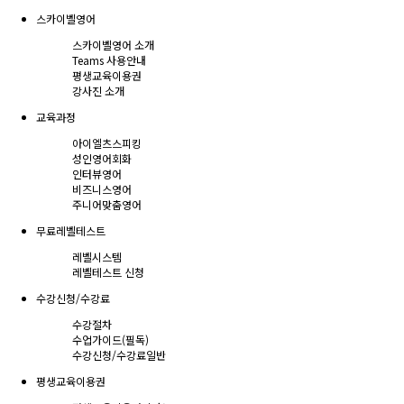
스카이벨영어
스카이벨영어 소개
Teams 사용안내
평생교육이용권
강사진 소개
교육과정
아이엘츠스피킹
성인영어회화
인터뷰영어
비즈니스영어
주니어맞춤영어
무료레벨테스트
레벨시스템
레벨테스트 신청
수강신청/수강료
수강절차
수업가이드(필독)
수강신청/수강료
일반
평생교육이용권