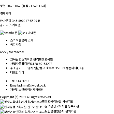
평일 10시~18시 (점심 : 12시~13시)
결제계좌
하나은행 345-890017-55204
/
김미리(스카이벨)
스카이벨영어 소개
공지사항
Apply for teacher
교육원명
스카이벨 원격평생교육원
사업자등록증번호
128-92-63273
주소
경기도 고양시 일산동구 호수로 358-39 동문타워I, 3층
대표
김미리
Tel
1644-3260
Email
admin@skybel.co.kr
개인정보관리책임자
김미리
Copyright (c) 2009 All rights reserved
평생교육이용권 사용기관
원격평생교육시설 등록기관
보안연결인증서 설치기관