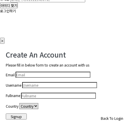
아이디 찾기
로그인하기
×
Create An Account
Please fill in below form to create an account with us
Email
Username
Fullname
Country
Signup
Back To Login